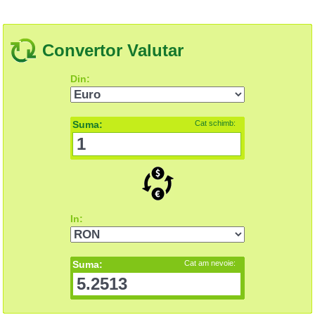
Convertor Valutar
Din:
Suma:
Cat schimb:
In:
Suma:
Cat am nevoie: