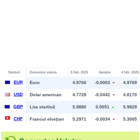
Simbol
Denumire valuta
5 feb. 2025
Variatie
4 feb. 2025
EUR
Euro
4.9766
-0.0003
4.9769
USD
Dolar american
4.7728
-0.0442
4.8170
GBP
Lira sterlină
5.9880
0.0051
5.9829
CHF
Francul elveţian
5.2971
-0.0034
5.3005