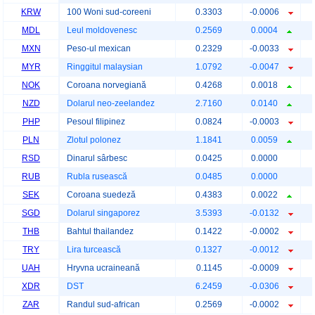
KRW
100 Woni sud-coreeni
0.3303
-0.0006
MDL
Leul moldovenesc
0.2569
0.0004
MXN
Peso-ul mexican
0.2329
-0.0033
MYR
Ringgitul malaysian
1.0792
-0.0047
NOK
Coroana norvegiană
0.4268
0.0018
NZD
Dolarul neo-zeelandez
2.7160
0.0140
PHP
Pesoul filipinez
0.0824
-0.0003
PLN
Zlotul polonez
1.1841
0.0059
RSD
Dinarul sârbesc
0.0425
0.0000
RUB
Rubla rusească
0.0485
0.0000
SEK
Coroana suedeză
0.4383
0.0022
SGD
Dolarul singaporez
3.5393
-0.0132
THB
Bahtul thailandez
0.1422
-0.0002
TRY
Lira turcească
0.1327
-0.0012
UAH
Hryvna ucraineană
0.1145
-0.0009
XDR
DST
6.2459
-0.0306
ZAR
Randul sud-african
0.2569
-0.0002