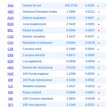
XAU
Gramul de aur
440.2758
4.4194
4
AED
Dirhamul Emiratelor Arabe
1.2994
-0.0121
AUD
Dolarul australian
3.0013
0.0097
BGN
Leva bulgărească
2.5445
-0.0001
BRL
Realul brazilian
0.8288
-0.0007
CAD
Dolarul canadian
3.3437
0.0037
CNY
Renminbi-ul chinezesc
0.6564
-0.0079
CZK
Coroana cehă
0.1980
0.0004
DKK
Coroana daneză
0.6671
0.0000
EGP
Lira egipteană
0.0948
-0.0009
HKD
Dolarul din Hong Kong
0.6130
-0.0055
HUF
100 Forinţi maghiari
1.2268
0.0059
IDR
100 Rupii indoneziene
0.0294
0.0000
ILS
Shekelul israelian
1.3437
-0.0032
INR
Rupia indiană
0.0546
-0.0007
ISK
100 Coroane islandeze
3.3854
-0.0049
JPY
100 Yeni japonezi
3.1268
0.0253