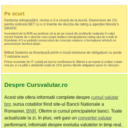
Pe scurt
Fantoma retrogradării, revine a 3-a cioară de la bursă. Depreciere de 1%
pentru indicele BET cu o zi înainte de decizia de rating a agenției Moody’s
GRAFIC
Investitorii de la BVB au preferat să ia de pe masă din profiturile realizate în raliul
recent înainte de o decizie care poate implica retrogradarea rating-ului de credit al
României. A 3-a ședință consecutivă de corecție readuce o formațiune tehnică ce
prevestește declinul pieței.
Bittnet Systems se finanțează printr-o nouă emisiune de obligațiuni cu peste
7 milioane euro
Prima societate de IT cotată pe bursa românească, Bittnet a acceptat și ordine cotate
mai jos și va plăti o dobândă reală de 11% pentru titlurile obligatare puse în vânzare.
Despre Cursvalutar.ro
Acest site ofera informatii complete despre
cursul valutar
bnr
, sursa cotatiilor fiind site-ul Bancii Nationale a
Romaniei,
BNR
. Oferim si cursul principalelor banci. Toate
actualizate la zi. In plus, veti gasi un
convertor valutar
performant, informatii despre evolutia valutelor in timp real,