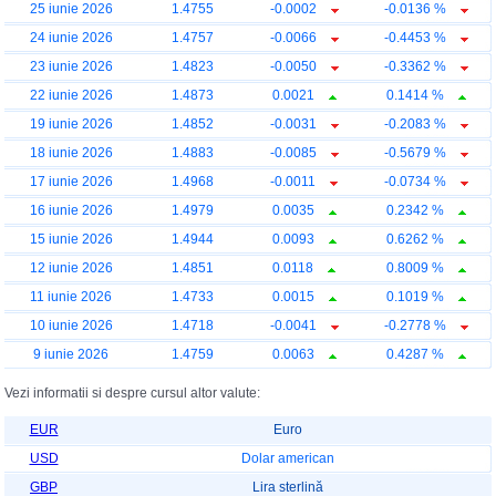
25 iunie 2026
1.4755
-0.0002
-0.0136 %
24 iunie 2026
1.4757
-0.0066
-0.4453 %
23 iunie 2026
1.4823
-0.0050
-0.3362 %
22 iunie 2026
1.4873
0.0021
0.1414 %
19 iunie 2026
1.4852
-0.0031
-0.2083 %
18 iunie 2026
1.4883
-0.0085
-0.5679 %
17 iunie 2026
1.4968
-0.0011
-0.0734 %
16 iunie 2026
1.4979
0.0035
0.2342 %
15 iunie 2026
1.4944
0.0093
0.6262 %
12 iunie 2026
1.4851
0.0118
0.8009 %
11 iunie 2026
1.4733
0.0015
0.1019 %
10 iunie 2026
1.4718
-0.0041
-0.2778 %
9 iunie 2026
1.4759
0.0063
0.4287 %
Vezi informatii si despre cursul altor valute:
EUR
Euro
USD
Dolar american
GBP
Lira sterlină