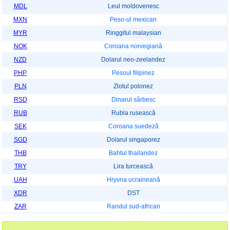
MDL
Leul moldovenesc
MXN
Peso-ul mexican
MYR
Ringgitul malaysian
NOK
Coroana norvegiană
NZD
Dolarul neo-zeelandez
PHP
Pesoul filipinez
PLN
Zlotul polonez
RSD
Dinarul sârbesc
RUB
Rubla rusească
SEK
Coroana suedeză
SGD
Dolarul singaporez
THB
Bahtul thailandez
TRY
Lira turcească
UAH
Hryvna ucraineană
XDR
DST
ZAR
Randul sud-african