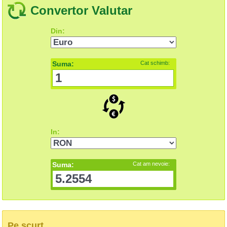
Convertor Valutar
Din:
Suma:
Cat schimb:
In:
Suma:
Cat am nevoie:
Pe scurt