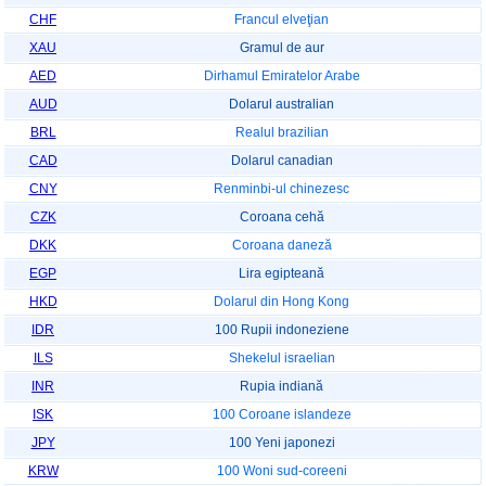
CHF
Francul elveţian
XAU
Gramul de aur
AED
Dirhamul Emiratelor Arabe
AUD
Dolarul australian
BRL
Realul brazilian
CAD
Dolarul canadian
CNY
Renminbi-ul chinezesc
CZK
Coroana cehă
DKK
Coroana daneză
EGP
Lira egipteană
HKD
Dolarul din Hong Kong
IDR
100 Rupii indoneziene
ILS
Shekelul israelian
INR
Rupia indiană
ISK
100 Coroane islandeze
JPY
100 Yeni japonezi
KRW
100 Woni sud-coreeni