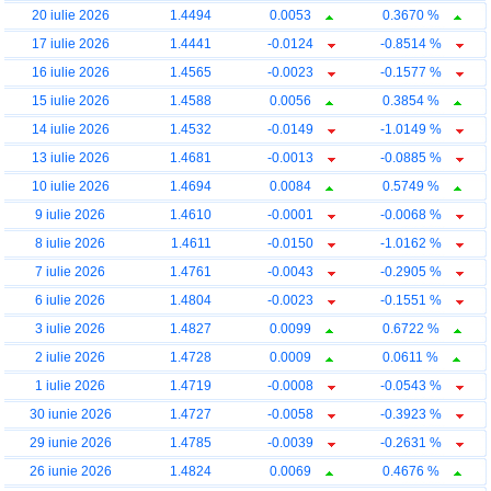
20 iulie 2026
1.4494
0.0053
0.3670 %
17 iulie 2026
1.4441
-0.0124
-0.8514 %
16 iulie 2026
1.4565
-0.0023
-0.1577 %
15 iulie 2026
1.4588
0.0056
0.3854 %
14 iulie 2026
1.4532
-0.0149
-1.0149 %
13 iulie 2026
1.4681
-0.0013
-0.0885 %
10 iulie 2026
1.4694
0.0084
0.5749 %
9 iulie 2026
1.4610
-0.0001
-0.0068 %
8 iulie 2026
1.4611
-0.0150
-1.0162 %
7 iulie 2026
1.4761
-0.0043
-0.2905 %
6 iulie 2026
1.4804
-0.0023
-0.1551 %
3 iulie 2026
1.4827
0.0099
0.6722 %
2 iulie 2026
1.4728
0.0009
0.0611 %
1 iulie 2026
1.4719
-0.0008
-0.0543 %
30 iunie 2026
1.4727
-0.0058
-0.3923 %
29 iunie 2026
1.4785
-0.0039
-0.2631 %
26 iunie 2026
1.4824
0.0069
0.4676 %