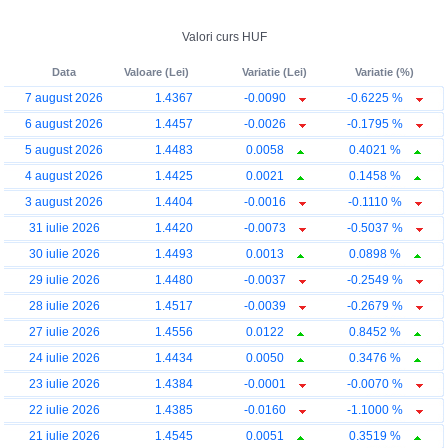
Valori curs HUF
Data
Valoare (Lei)
Variatie (Lei)
Variatie (%)
7 august 2026
1.4367
-0.0090
-0.6225 %
6 august 2026
1.4457
-0.0026
-0.1795 %
5 august 2026
1.4483
0.0058
0.4021 %
4 august 2026
1.4425
0.0021
0.1458 %
3 august 2026
1.4404
-0.0016
-0.1110 %
31 iulie 2026
1.4420
-0.0073
-0.5037 %
30 iulie 2026
1.4493
0.0013
0.0898 %
29 iulie 2026
1.4480
-0.0037
-0.2549 %
28 iulie 2026
1.4517
-0.0039
-0.2679 %
27 iulie 2026
1.4556
0.0122
0.8452 %
24 iulie 2026
1.4434
0.0050
0.3476 %
23 iulie 2026
1.4384
-0.0001
-0.0070 %
22 iulie 2026
1.4385
-0.0160
-1.1000 %
21 iulie 2026
1.4545
0.0051
0.3519 %