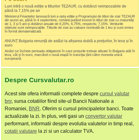
Luni intră o nouă ediție a titlurilor TEZAUR, cu dobânzi neimpozabile de
până la 7,15% pe an
Ministerul Finanțelor lansează luni a opta ediție a Programului de titluri de stat TEZAUR
din acest an, până în 4 septembrie, românii putând investi în titluri de stat cu maturități
de 1, 3 și 5 ani și dobânzi anuale de 6,20%, 6,75%, respectiv, 7,15%. Veniturile
obținute sunt neimpozabile. Titlurile de stat au valoare nominală de 1 leu și sunt emise
în formă dematerializată.
ANUNȚ Bulgaria renunță de astăzi la afișarea dublă a prețurilor, în leva și în
euro
Astăzi se încheie perioada obligatorie în care prețurile trebuie afișate în Bulgaria atât în
leva, cât și în euro, marcând o nouă etapă în tranziția țării către moneda unică
europeană.
Despre Cursvalutar.ro
Acest site ofera informatii complete despre
cursul valutar
bnr
, sursa cotatiilor fiind site-ul Bancii Nationale a
Romaniei,
BNR
. Oferim si cursul principalelor banci. Toate
actualizate la zi. In plus, veti gasi un
convertor valutar
performant, informatii despre evolutia valutelor in timp real,
cotatii valutare
la zi si un calculator TVA.