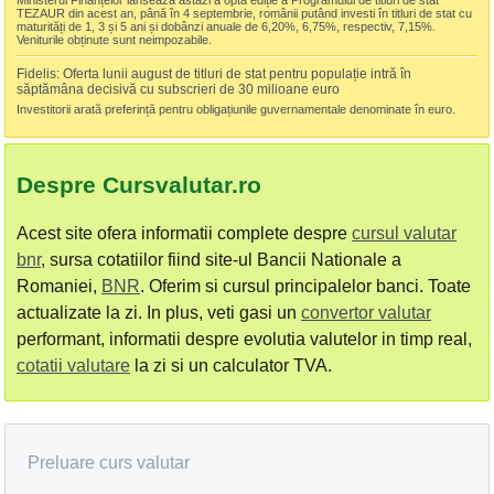
Ministerul Finanțelor lansează astăzi a opta ediție a Programului de titluri de stat
TEZAUR din acest an, până în 4 septembrie, românii putând investi în titluri de stat cu
maturități de 1, 3 și 5 ani și dobânzi anuale de 6,20%, 6,75%, respectiv, 7,15%.
Veniturile obținute sunt neimpozabile.
Fidelis: Oferta lunii august de titluri de stat pentru populație intră în
săptămâna decisivă cu subscrieri de 30 milioane euro
Investitorii arată preferință pentru obligațiunile guvernamentale denominate în euro.
Despre Cursvalutar.ro
Acest site ofera informatii complete despre
cursul valutar
bnr
, sursa cotatiilor fiind site-ul Bancii Nationale a
Romaniei,
BNR
. Oferim si cursul principalelor banci. Toate
actualizate la zi. In plus, veti gasi un
convertor valutar
performant, informatii despre evolutia valutelor in timp real,
cotatii valutare
la zi si un calculator TVA.
Preluare curs valutar