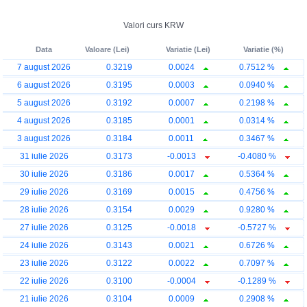
Valori curs KRW
Data
Valoare (Lei)
Variatie (Lei)
Variatie (%)
7 august 2026
0.3219
0.0024
0.7512 %
6 august 2026
0.3195
0.0003
0.0940 %
5 august 2026
0.3192
0.0007
0.2198 %
4 august 2026
0.3185
0.0001
0.0314 %
3 august 2026
0.3184
0.0011
0.3467 %
31 iulie 2026
0.3173
-0.0013
-0.4080 %
30 iulie 2026
0.3186
0.0017
0.5364 %
29 iulie 2026
0.3169
0.0015
0.4756 %
28 iulie 2026
0.3154
0.0029
0.9280 %
27 iulie 2026
0.3125
-0.0018
-0.5727 %
24 iulie 2026
0.3143
0.0021
0.6726 %
23 iulie 2026
0.3122
0.0022
0.7097 %
22 iulie 2026
0.3100
-0.0004
-0.1289 %
21 iulie 2026
0.3104
0.0009
0.2908 %