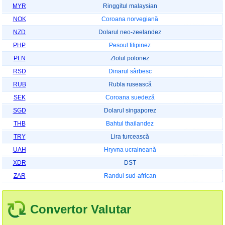
MYR
Ringgitul malaysian
NOK
Coroana norvegiană
NZD
Dolarul neo-zeelandez
PHP
Pesoul filipinez
PLN
Zlotul polonez
RSD
Dinarul sârbesc
RUB
Rubla rusească
SEK
Coroana suedeză
SGD
Dolarul singaporez
THB
Bahtul thailandez
TRY
Lira turcească
UAH
Hryvna ucraineană
XDR
DST
ZAR
Randul sud-african
Convertor Valutar