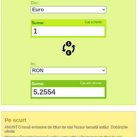
Din:
Suma:
Cat schimb:
In:
Suma:
Cat am nevoie:
Pe scurt
ANUNȚ O nouă emisiune de titluri de stat Tezaur lansată astăzi. Dobânzile
oferite