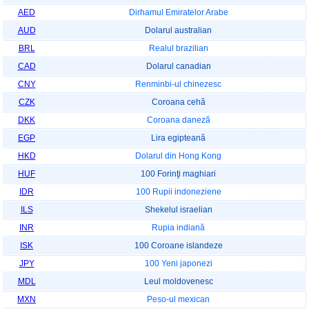
AED
Dirhamul Emiratelor Arabe
AUD
Dolarul australian
BRL
Realul brazilian
CAD
Dolarul canadian
CNY
Renminbi-ul chinezesc
CZK
Coroana cehă
DKK
Coroana daneză
EGP
Lira egipteană
HKD
Dolarul din Hong Kong
HUF
100 Forinţi maghiari
IDR
100 Rupii indoneziene
ILS
Shekelul israelian
INR
Rupia indiană
ISK
100 Coroane islandeze
JPY
100 Yeni japonezi
MDL
Leul moldovenesc
MXN
Peso-ul mexican