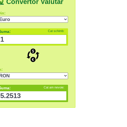
Convertor Valutar
in:
Suma:
Cat schimb:
n:
Suma:
Cat am nevoie: