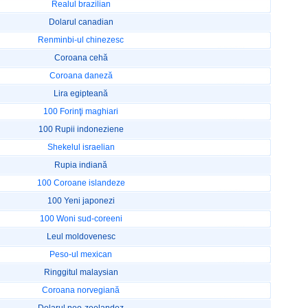
Realul brazilian
Dolarul canadian
Renminbi-ul chinezesc
Coroana cehă
Coroana daneză
Lira egipteană
100 Forinţi maghiari
100 Rupii indoneziene
Shekelul israelian
Rupia indiană
100 Coroane islandeze
100 Yeni japonezi
100 Woni sud-coreeni
Leul moldovenesc
Peso-ul mexican
Ringgitul malaysian
Coroana norvegiană