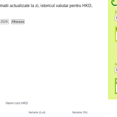
ii actualizate la zi, istoricul valutar pentru HKD,
D
I
Valori curs HKD
Variatie (Lei)
Variatie (%)