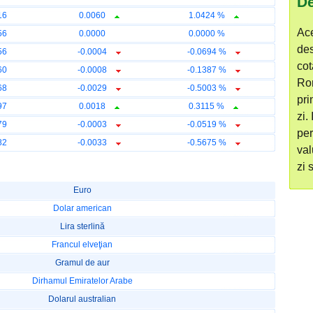
De
16
0.0060
1.0424 %
Ace
56
0.0000
0.0000 %
de
56
-0.0004
-0.0694 %
cot
60
-0.0008
-0.1387 %
Ro
68
-0.0029
-0.5003 %
pri
97
0.0018
0.3115 %
zi.
79
-0.0003
-0.0519 %
per
82
-0.0033
-0.5675 %
val
zi 
Euro
Dolar american
Lira sterlină
Francul elveţian
Gramul de aur
Dirhamul Emiratelor Arabe
Dolarul australian