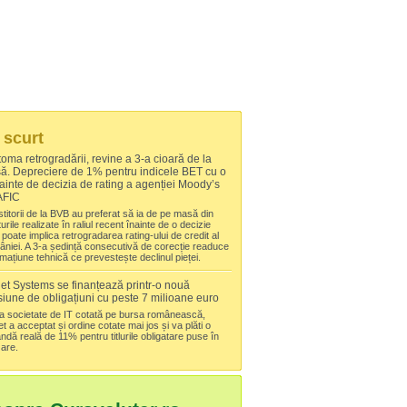
 scurt
oma retrogradării, revine a 3-a cioară de la
ă. Depreciere de 1% pentru indicele BET cu o
nainte de decizia de rating a agenției Moody’s
FIC
stitorii de la BVB au preferat să ia de pe masă din
turile realizate în raliul recent înainte de o decizie
 poate implica retrogradarea rating-ului de credit al
niei. A 3-a ședință consecutivă de corecție readuce
rmațiune tehnică ce prevestește declinul pieței.
net Systems se finanțează printr-o nouă
iune de obligațiuni cu peste 7 milioane euro
a societate de IT cotată pe bursa românească,
et a acceptat și ordine cotate mai jos și va plăti o
ndă reală de 11% pentru titlurile obligatare puse în
are.