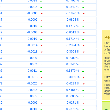
71
0.0028
0.4792 %
43
0.0002
0.0342 %
41
-0.0006
-0.1026 %
47
-0.0005
-0.0854 %
52
0.0010
0.1712 %
42
-0.0003
-0.0513 %
Pe
45
0.0010
0.1714 %
Fant
35
-0.0014
-0.2394 %
burs
zi î
49
-0.0018
-0.3068 %
GRA
67
0.0000
0.0000 %
Inve
profi
care
67
0.0002
0.0341 %
Româ
o fo
65
0.0011
0.1879 %
54
-0.0018
-0.3065 %
Bitt
emis
72
-0.0025
-0.4239 %
Prim
Bittn
97
0.0032
0.5456 %
dobâ
vânz
65
0.0035
0.6003 %
30
-0.0001
-0.0171 %
31
0.0015
0.2579 %