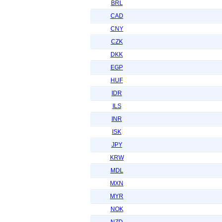
BRL
CAD
CNY
CZK
DKK
EGP
HUF
IDR
ILS
INR
ISK
JPY
KRW
MDL
MXN
MYR
NOK