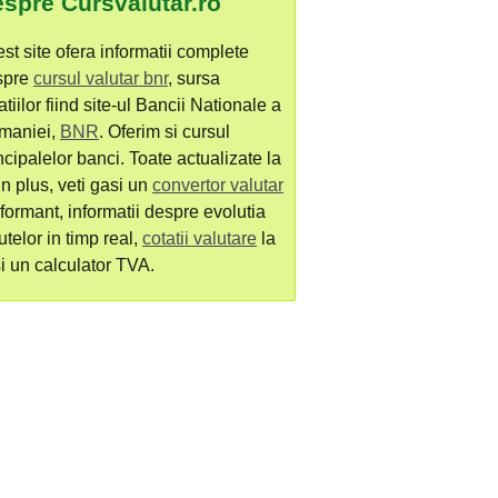
spre Cursvalutar.ro
st site ofera informatii complete
spre
cursul valutar bnr
, sursa
atiilor fiind site-ul Bancii Nationale a
maniei,
BNR
. Oferim si cursul
ncipalelor banci. Toate actualizate la
 In plus, veti gasi un
convertor valutar
formant, informatii despre evolutia
utelor in timp real,
cotatii valutare
la
si un calculator TVA.