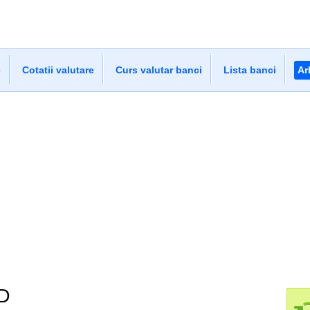
e
Cotatii valutare
Curs valutar banci
Lista banci
Ar
KD