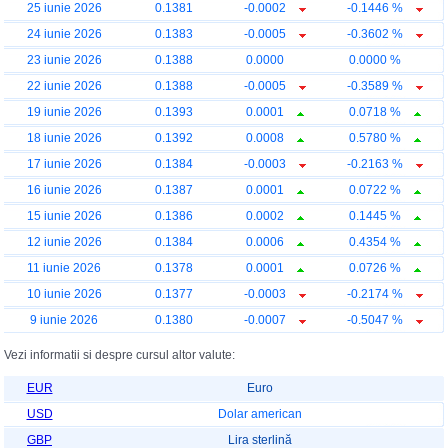
25 iunie 2026
0.1381
-0.0002
-0.1446 %
24 iunie 2026
0.1383
-0.0005
-0.3602 %
23 iunie 2026
0.1388
0.0000
0.0000 %
22 iunie 2026
0.1388
-0.0005
-0.3589 %
19 iunie 2026
0.1393
0.0001
0.0718 %
18 iunie 2026
0.1392
0.0008
0.5780 %
17 iunie 2026
0.1384
-0.0003
-0.2163 %
16 iunie 2026
0.1387
0.0001
0.0722 %
15 iunie 2026
0.1386
0.0002
0.1445 %
12 iunie 2026
0.1384
0.0006
0.4354 %
11 iunie 2026
0.1378
0.0001
0.0726 %
10 iunie 2026
0.1377
-0.0003
-0.2174 %
9 iunie 2026
0.1380
-0.0007
-0.5047 %
Vezi informatii si despre cursul altor valute:
EUR
Euro
USD
Dolar american
GBP
Lira sterlină