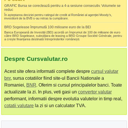
GRAFIC Bursa se corectează pentru a 4-a sesiune consecutiv. Volumele se
reduc
În așteptarea deciziei pentru ratingul de credit al României al agenției Moody’s,
investitorii de la BVB s-au retras la cumpărare.
BRD Sogelease împrumută 100 milioane euro de la BEI
Banca Europeană de Investiții (BEI) acordă un împrumut de 100 de milioane de euro
către BRD Sogelease, subsidiara de leasing a BRD Groupe Société Générale, pentru
a crește finanțarea destinată întreprinderilor românești.
Despre Cursvalutar.ro
Acest site ofera informatii complete despre
cursul valutar
bnr
, sursa cotatiilor fiind site-ul Bancii Nationale a
Romaniei,
BNR
. Oferim si cursul principalelor banci. Toate
actualizate la zi. In plus, veti gasi un
convertor valutar
performant, informatii despre evolutia valutelor in timp real,
cotatii valutare
la zi si un calculator TVA.