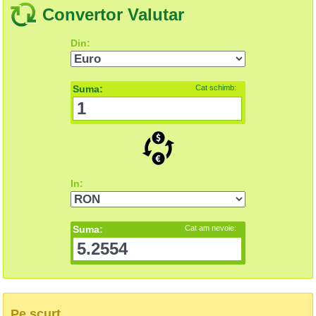
Convertor Valutar
Din:
Suma:
Cat schimb:
In:
Suma:
Cat am nevoie:
Pe scurt