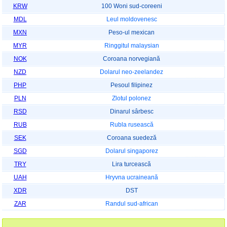
KRW
100 Woni sud-coreeni
MDL
Leul moldovenesc
MXN
Peso-ul mexican
MYR
Ringgitul malaysian
NOK
Coroana norvegiană
NZD
Dolarul neo-zeelandez
PHP
Pesoul filipinez
PLN
Zlotul polonez
RSD
Dinarul sârbesc
RUB
Rubla rusească
SEK
Coroana suedeză
SGD
Dolarul singaporez
TRY
Lira turcească
UAH
Hryvna ucraineană
XDR
DST
ZAR
Randul sud-african