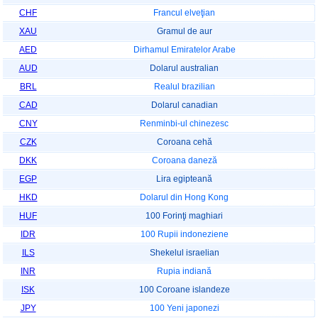
CHF
Francul elveţian
XAU
Gramul de aur
AED
Dirhamul Emiratelor Arabe
AUD
Dolarul australian
BRL
Realul brazilian
CAD
Dolarul canadian
CNY
Renminbi-ul chinezesc
CZK
Coroana cehă
DKK
Coroana daneză
EGP
Lira egipteană
HKD
Dolarul din Hong Kong
HUF
100 Forinţi maghiari
IDR
100 Rupii indoneziene
ILS
Shekelul israelian
INR
Rupia indiană
ISK
100 Coroane islandeze
JPY
100 Yeni japonezi