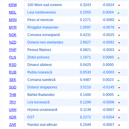
KRW
100 Woni sud-coreeni
0.3243
-0.0024
MDL
Leul moldovenesc
0.2555
0.0004
MXN
Peso-ul mexican
0.2271
-0.0060
MYR
Ringgitul malaysian
1.0597
-0.0076
NOK
Coroana norvegiană
0.4231
-0.0025
NZD
Dolarul neo-zeelandez
2.6627
-0.0092
PHP
Pesoul filipinez
0.0821
-0.0003
PLN
Zlotul polonez
1.1971
0.0060
RSD
Dinarul sârbesc
0.0425
0.0000
RUB
Rubla rusească
0.0530
-0.0003
SEK
Coroana suedeză
0.4487
0.0023
SGD
Dolarul singaporez
3.5210
-0.0145
THB
Bahtul thailandez
0.1400
0.0005
TRY
Lira turcească
0.1299
-0.0006
UAH
Hryvna ucraineană
0.1139
-0.0007
XDR
DST
6.2272
-0.0204
ZAR
Randul sud-african
0.2549
-0.0007