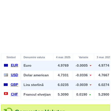
Simbol
Denumire valuta
4 mar. 2025
Variatie
3 mar. 2025
EUR
Euro
4.9769
-0.0005
4.9774
USD
Dolar american
4.7331
-0.0336
4.7667
GBP
Lira sterlină
6.0235
-0.0039
6.0274
CHF
Francul elveţian
5.3090
0.0190
5.2900