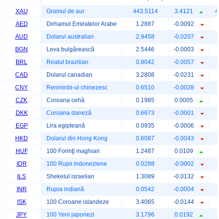
XAU
Gramul de aur
443.5114
3.4121
4
AED
Dirhamul Emiratelor Arabe
1.2887
-0.0092
AUD
Dolarul australian
2.9458
-0.0207
BGN
Leva bulgărească
2.5446
-0.0003
BRL
Realul brazilian
0.8042
-0.0057
CAD
Dolarul canadian
3.2808
-0.0231
CNY
Renminbi-ul chinezesc
0.6510
-0.0028
CZK
Coroana cehă
0.1985
0.0005
DKK
Coroana daneză
0.6673
-0.0001
EGP
Lira egipteană
0.0935
-0.0006
HKD
Dolarul din Hong Kong
0.6087
-0.0043
HUF
100 Forinţi maghiari
1.2487
0.0109
IDR
100 Rupii indoneziene
0.0288
-0.0002
ILS
Shekelul israelian
1.3089
-0.0132
INR
Rupia indiană
0.0542
-0.0004
ISK
100 Coroane islandeze
3.4065
-0.0144
JPY
100 Yeni japonezi
3.1796
0.0192