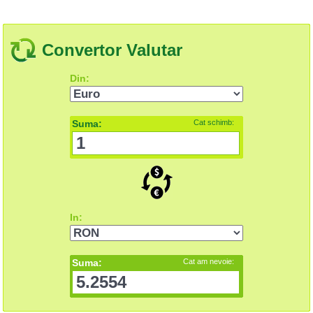
Convertor Valutar
Din:
Suma:
Cat schimb:
In:
Suma:
Cat am nevoie: