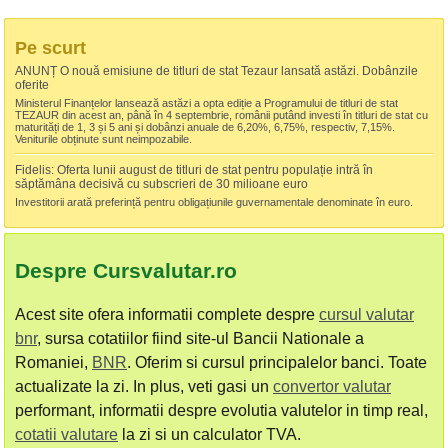
Pe scurt
ANUNȚ O nouă emisiune de titluri de stat Tezaur lansată astăzi. Dobânzile
oferite
Ministerul Finanțelor lansează astăzi a opta ediție a Programului de titluri de stat
TEZAUR din acest an, până în 4 septembrie, românii putând investi în titluri de stat cu
maturități de 1, 3 și 5 ani și dobânzi anuale de 6,20%, 6,75%, respectiv, 7,15%.
Veniturile obținute sunt neimpozabile.
Fidelis: Oferta lunii august de titluri de stat pentru populație intră în
săptămâna decisivă cu subscrieri de 30 milioane euro
Investitorii arată preferință pentru obligațiunile guvernamentale denominate în euro.
Despre Cursvalutar.ro
Acest site ofera informatii complete despre
cursul valutar
bnr
, sursa cotatiilor fiind site-ul Bancii Nationale a
Romaniei,
BNR
. Oferim si cursul principalelor banci. Toate
actualizate la zi. In plus, veti gasi un
convertor valutar
performant, informatii despre evolutia valutelor in timp real,
cotatii valutare
la zi si un calculator TVA.