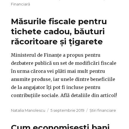
pe
Financiară
Măsurile fiscale pentru
tichete cadou, băuturi
răcoritoare și țigarete
Ministerul de Finanțe a propus pentru
dezbatere publică un set de modificări fiscale
în urma cărora vei plăti mai mult pentru
anumite produse, iar unele dintre beneficiile
de la angajator îți pot fi incluse pentru
contribuțiile sociale. Află detaliile din articol!
Autor
Publicat
Categorii
Natalia Manolescu
5 septembrie 2019
Știri financiare
pe
Cum economisești bani