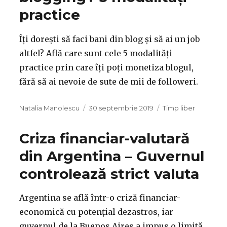
practice
Îți dorești să faci bani din blog și să ai un job
altfel? Află care sunt cele 5 modalități
practice prin care îți poți monetiza blogul,
fără să ai nevoie de sute de mii de followeri.
Autor
Publicat
Categorii
Natalia Manolescu
30 septembrie 2019
Timp liber
pe
Criza financiar-valutară
din Argentina – Guvernul
controlează strict valuta
Argentina se află într-o criză financiar-
economică cu potențial dezastros, iar
guvernul de la Buenos Aires a impus o limită