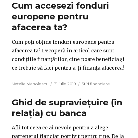
Cum accesezi fonduri
europene pentru
afacerea ta?
Cum poți obține fonduri europene pentru
afacerea ta? Decoperă în articol care sunt
condițiile finanțărilor, cine poate beneficia și
ce trebuie să faci pentru a-ți finanța afacerea!
Autor
Publicat
Categorii
Natalia Manolescu
31 iulie 2019
Știri financiare
pe
Ghid de supraviețuire (în
relația) cu banca
Afli tot ceea ce ai nevoie pentru a alege
partenerul fianciar potrivit pentru tine. De la