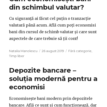
din schimbul valutar?
Cu siguranță ai făcut cel puțin o tranzacție
valutară până acum. Află cum poți economisi
bani din cursul de schimb valutar și care sunt
aspectele de care trebuie să ții cont!
Autor
Publicat
Categorii
Natalia Manolescu
26 august 2019
Fără categorie
,
pe
Timp liber
Depozite bancare –
soluția modernă pentru a
economisi
Economisește bani modern prin depozitele
bancare. Află ce sunt și cum funcționează, dar