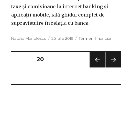
taxe și comisioane la internet banking și
aplicații mobile, iată ghidul complet de
supraviețuire în relația cu banca!
Autor
Publicat
Categorii
Natalia Manolescu
25 iulie 2019
Termeni financiari
pe
PAGINĂ
20
PAGI
PAGI
NA
NA
ANT
URM
ERIO
ĂTO
ARĂ
ARE