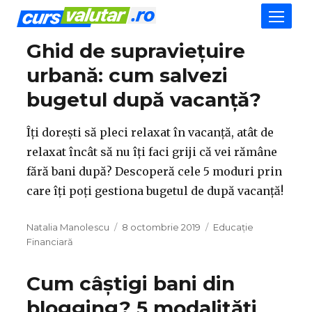
Ghid de supraviețuire
urbană: cum salvezi
bugetul după vacanță?
Îți dorești să pleci relaxat în vacanță, atât de
relaxat încât să nu îți faci griji că vei rămâne
fără bani după? Descoperă cele 5 moduri prin
care îți poți gestiona bugetul de după vacanță!
Autor
Publicat
Categorii
Natalia Manolescu
8 octombrie 2019
Educație
pe
Financiară
Cum câștigi bani din
blogging? 5 modalități