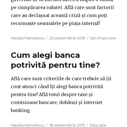
pe cumpărarea valutei. Află care sunt factorii
care au declașsat această criză și cum poți
recunoaște semnalele pe piața internă!
Autor
Publicat
Categorii
Natalia Manolescu
25 septembrie 2019
Știri financiare
pe
Cum alegi banca
potrivită pentru tine?
Află care sunt criteriile de care trebuie să ții
cont atunci când îți alegi banca potrivită
pentru tine! Află totul despre taxe și
comisioane bancare, dobânzi și internet
banking.
Autor
Publicat
Categorii
Natalia Manolescu
18 septembrie 2019
Educație