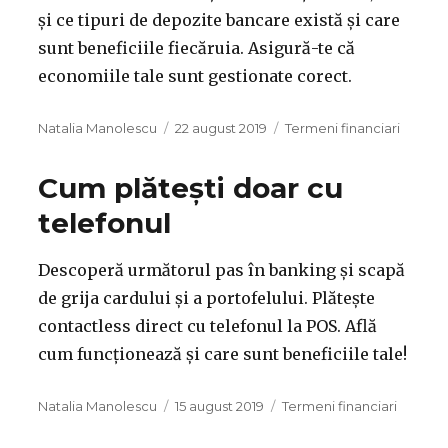
și ce tipuri de depozite bancare există și care
sunt beneficiile fiecăruia. Asigură-te că
economiile tale sunt gestionate corect.
Autor
Publicat
Categorii
Natalia Manolescu
22 august 2019
Termeni financiari
pe
Cum plătești doar cu
telefonul
Descoperă următorul pas în banking și scapă
de grija cardului și a portofelului. Plătește
contactless direct cu telefonul la POS. Află
cum funcționează și care sunt beneficiile tale!
Autor
Publicat
Categorii
Natalia Manolescu
15 august 2019
Termeni financiari
pe