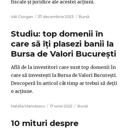
fiscale și juridice ale acestei acțiuni.
Autor
Publicat
Categorii
Vali Ciorgan
27 decembrie 2023
Bursă
pe
Studiu: top domenii în
care să îți plasezi banii la
Bursa de Valori București
Află de la investitori care sunt top domenii în
care să investești la Bursa de Valori București.
Descoperă în articol cât timp ar trebui să deții
o acțiune.
Autor
Publicat
Categorii
Natalia Manolescu
17 iunie 2022
Bursă
pe
10 mituri despre