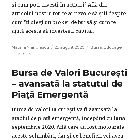
și cum poți investi în acțiuni? Află din
articolul nostru tot ce ai nevoie să știi despre
cum îți alegi un broker de bursă și cum te
ajută acesta să investești capital.
Autor
Publicat
Categorii
Natalia Manolescu
25 august 2020
Bursă
,
Educație
pe
Financiară
Bursa de Valori București
– avansată la statutul de
Piață Emergentă
Bursa de Valori București va fi avansată la
stadiul de piață emergentă, începând cu luna
septembrie 2020. Află care au fost motoarele
aceste schimbări, dar și ce beneficii vei avea