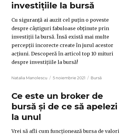
investițiile la bursă
Cu siguranță ai auzit cel puțin o poveste
despre câștiguri fabuloase obținute prin
investiții la bursă. Însă există mai multe
percepții incorecte create în jurul acestor
acțiuni. Descoperă în articol top 10 mituri
despre investițiile la bursă!
Autor
Publicat
Categorii
Natalia Manolescu
5 noiembrie 2021
Bursă
pe
Ce este un broker de
bursă și de ce să apelezi
la unul
Vrei să afli cum funcționează bursa de valori