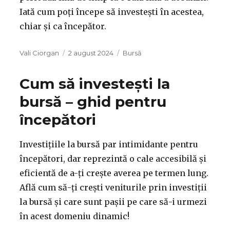
Iată cum poți începe să investești în acestea,
chiar și ca începător.
Autor
Publicat
Categorii
Vali Ciorgan
2 august 2024
Bursă
pe
Cum să investești la
bursă – ghid pentru
începători
Investițiile la bursă par intimidante pentru
începători, dar reprezintă o cale accesibilă și
eficientă de a-ți crește averea pe termen lung.
Află cum să-ți crești veniturile prin investiții
la bursă și care sunt pașii pe care să-i urmezi
în acest domeniu dinamic!