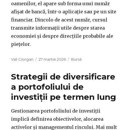
oamenilor, el apare sub forma unui număr
afișat de bancă, într-o aplicație sau pe un site
financiar. Dincolo de acest număr, cursul
transmite informații utile despre starea
economiei și despre direcțiile probabile ale
piețelor.
Autor
Publicat
Categorii
Vali Ciorgan
27 martie 2026
Bursă
pe
Strategii de diversificare
a portofoliului de
investiții pe termen lung
Gestionarea portofoliului de investiții
implică definirea obiectivelor, alocarea
activelor și managementul riscului. Mai mult