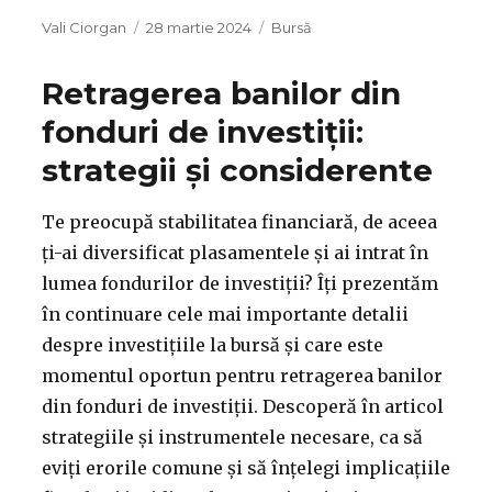
Autor
Publicat
Categorii
Vali Ciorgan
28 martie 2024
Bursă
pe
Retragerea banilor din
fonduri de investiții:
strategii și considerente
Te preocupă stabilitatea financiară, de aceea
ți-ai diversificat plasamentele și ai intrat în
lumea fondurilor de investiții? Îți prezentăm
în continuare cele mai importante detalii
despre investițiile la bursă și care este
momentul oportun pentru retragerea banilor
din fonduri de investiții. Descoperă în articol
strategiile și instrumentele necesare, ca să
eviți erorile comune și să înțelegi implicațiile