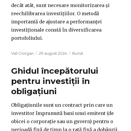
decât atât, sunt necesare monitorizarea și
reechilibrarea investițiilor. O metodă
importantă de ajustare a performanței
investiționale constă în diversificarea
portofoliului.
Autor
Publicat
Categorii
Vali Ciorgan
29 august 2024
Bursă
pe
Ghidul începătorului
pentru investiții în
obligațiuni
Obligațiunile sunt un contract prin care un
investitor împrumută bani unui emitent (de
obicei o corporație sau un guvern) pentru o
perioadă fixă de timp la o rată fixă a dobânzii.