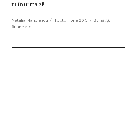
tu în urma ei!
Autor
Publicat
Categorii
Natalia Manolescu
11 octombrie 2019
Bursă
,
Știri
pe
financiare