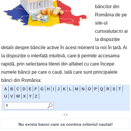
băncilor din
România de pe
site-ul
cursvalutar.ro ai
la dispoziție
detalii despre băncile active în acest moment la noi în țară. Ai
la dispoziție o interfață intuitivă, care-ți permite accesarea
rapidă, prin selectarea literei din alfabet cu care începe
numele băncii pe care o cauți. Iată care sunt principalele
bănci din România:
A
B
C
D
E
F
G
H
I
J
K
L
M
N
O
P
Q
R
S
T
U
V
W
X
Y
Z
Nu exista banci care sa contina criteriul cautat!