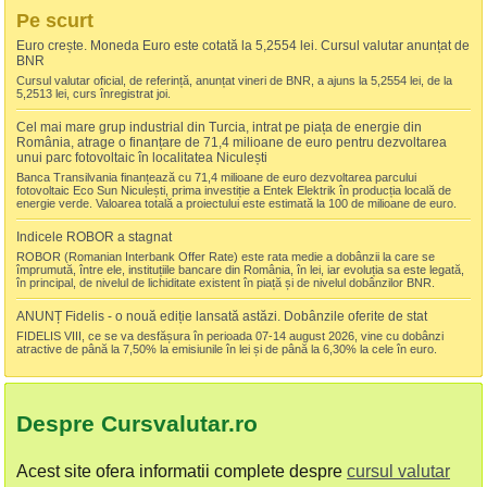
Pe scurt
Euro crește. Moneda Euro este cotată la 5,2554 lei. Cursul valutar anunțat de
BNR
Cursul valutar oficial, de referință, anunțat vineri de BNR, a ajuns la 5,2554 lei, de la
5,2513 lei, curs înregistrat joi.
Cel mai mare grup industrial din Turcia, intrat pe piața de energie din
România, atrage o finanțare de 71,4 milioane de euro pentru dezvoltarea
unui parc fotovoltaic în localitatea Niculești
Banca Transilvania finanțează cu 71,4 milioane de euro dezvoltarea parcului
fotovoltaic Eco Sun Niculești, prima investiție a Entek Elektrik în producția locală de
energie verde. Valoarea totală a proiectului este estimată la 100 de milioane de euro.
Indicele ROBOR a stagnat
ROBOR (Romanian Interbank Offer Rate) este rata medie a dobânzii la care se
împrumută, între ele, instituțiile bancare din România, în lei, iar evoluția sa este legată,
în principal, de nivelul de lichiditate existent în piață și de nivelul dobânzilor BNR.
ANUNȚ Fidelis - o nouă ediție lansată astăzi. Dobânzile oferite de stat
FIDELIS VIII, ce se va desfășura în perioada 07-14 august 2026, vine cu dobânzi
atractive de până la 7,50% la emisiunile în lei și de până la 6,30% la cele în euro.
Despre Cursvalutar.ro
Acest site ofera informatii complete despre
cursul valutar