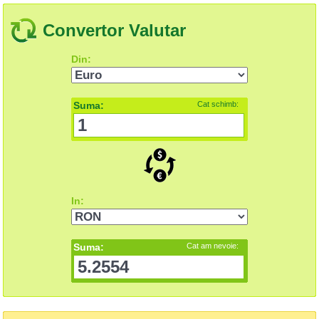
Convertor Valutar
Din:
Suma:
Cat schimb:
In:
Suma:
Cat am nevoie: