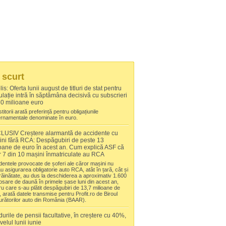
 scurt
lis: Oferta lunii august de titluri de stat pentru
lație intră în săptămâna decisivă cu subscrieri
0 milioane euro
titorii arată preferință pentru obligațiunile
rnamentale denominate în euro.
LUSIV Creștere alarmantă de accidente cu
ni fără RCA: Despăgubiri de peste 13
oane de euro în acest an. Cum explică ASF că
 7 din 10 mașini înmatriculate au RCA
dentele provocate de șoferi ale căror mașini nu
u asigurarea obligatorie auto RCA, atât în țară, cât și
trăinătate, au dus la deschiderea a aproximativ 1.600
osare de daună în primele șase luni din acest an,
ru care s-au plătit despăgubiri de 13,7 milioane de
, arată datele transmise pentru Profit.ro de Biroul
urătorilor auto din România (BAAR).
urile de pensii facultative, în creștere cu 40%,
ivelul lunii iunie