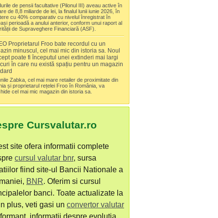
rile de pensii facultative (Pilonul III) aveau active în
re de 8,8 miliarde de lei, la finalul lunii iunie 2026, în
tere cu 40% comparativ cu nivelul înregistrat în
ași perioadă a anului anterior, conform unui raport al
rității de Supraveghere Financiară (ASF).
O Proprietarul Froo bate recordul cu un
zin minuscul, cel mai mic din istoria sa. Noul
ept poate fi începutul unei extinderi mai largi
ocuri în care nu există spațiu pentru un magazin
ndard
unile Zabka, cel mai mare retailer de proximitate din
nia și proprietarul rețelei Froo în România, va
hide cel mai mic magazin din istoria sa.
spre Cursvalutar.ro
st site ofera informatii complete
spre
cursul valutar bnr
, sursa
atiilor fiind site-ul Bancii Nationale a
maniei,
BNR
. Oferim si cursul
ncipalelor banci. Toate actualizate la
 In plus, veti gasi un
convertor valutar
formant, informatii despre evolutia