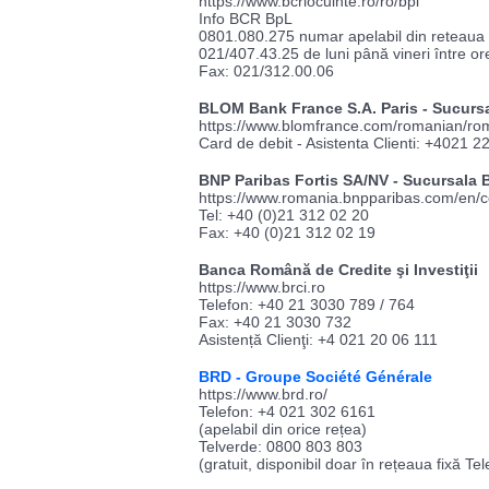
https://www.bcrlocuinte.ro/ro/bpl
Info BCR BpL
0801.080.275 numar apelabil din reteaua T
021/407.43.25 de luni până vineri între or
Fax: 021/312.00.06
BLOM Bank France S.A. Paris - Sucurs
https://www.blomfrance.com/romanian/ro
Card de debit - Asistenta Clienti: +4021 2
BNP Paribas Fortis SA/NV - Sucursala 
https://www.romania.bnpparibas.com/en/co
Tel: +40 (0)21 312 02 20
Fax: +40 (0)21 312 02 19
Banca Română de Credite şi Investiţii
https://www.brci.ro
Telefon: +40 21 3030 789 / 764
Fax: +40 21 3030 732
Asistență Clienţi: +4 021 20 06 111
BRD - Groupe Société Générale
https://www.brd.ro/
Telefon: +4 021 302 6161
(apelabil din orice rețea)
Telverde: 0800 803 803
(gratuit, disponibil doar în rețeaua fixă 