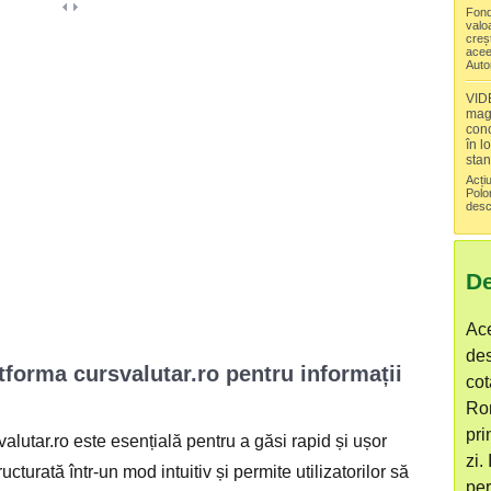
Fondu
valoa
creș
acee
Auto
VIDE
maga
conc
în l
sta
Acți
Polo
desc
De
Ace
de
atforma cursvalutar.ro pentru informații
cot
Ro
pri
alutar.ro este esențială pentru a găsi rapid și ușor
zi.
cturată într-un mod intuitiv și permite utilizatorilor să
per