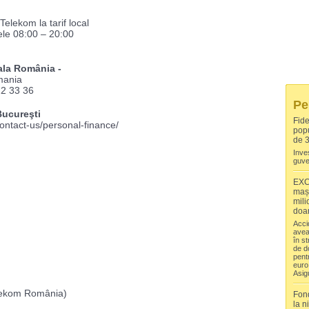
elekom la tarif local
ele 08:00 – 20:00
ala România -
mania
22 33 36
Pe
Bucureşti
Fide
ntact-us/personal-finance/
popu
de 3
Inves
guve
EXC
mași
mili
doar
Acci
avea
în s
de d
pent
euro
Asig
Telekom România)
Fond
la n