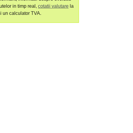
utelor in timp real,
cotatii valutare
la
si un calculator TVA.