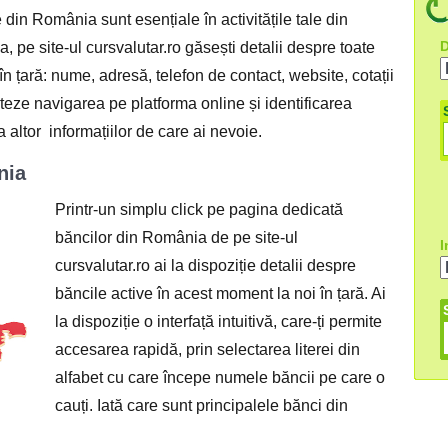
 din România sunt esențiale în activitățile tale din
D
, pe site-ul cursvalutar.ro găsești detalii despre toate
n țară: nume, adresă, telefon de contact, website, cotații
iteze navigarea pe platforma online și identificarea
a altor informațiilor de care ai nevoie.
nia
Printr-un simplu click pe pagina dedicată
băncilor din România de pe site-ul
I
cursvalutar.ro ai la dispoziție detalii despre
băncile active în acest moment la noi în țară. Ai
la dispoziție o interfață intuitivă, care-ți permite
accesarea rapidă, prin selectarea literei din
alfabet cu care începe numele băncii pe care o
cauți. Iată care sunt principalele bănci din