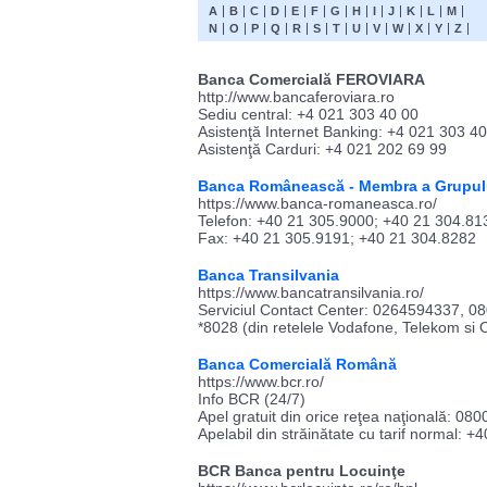
A
B
C
D
E
F
G
H
I
J
K
L
M
N
O
P
Q
R
S
T
U
V
W
X
Y
Z
Banca Comercială FEROVIARA
http://www.bancaferoviara.ro
Sediu central: +4 021 303 40 00
Asistenţă Internet Banking: +4 021 303 4
Asistenţă Carduri: +4 021 202 69 99
Banca Românească - Membra a Grupulu
https://www.banca-romaneasca.ro/
Telefon: +40 21 305.9000; +40 21 304.81
Fax: +40 21 305.9191; +40 21 304.8282
Banca Transilvania
https://www.bancatransilvania.ro/
Serviciul Contact Center: 0264594337, 
*8028 (din retelele Vodafone, Telekom si 
Banca Comercială Română
https://www.bcr.ro/
Info BCR (24/7)
Apel gratuit din orice reţea naţională: 0
Apelabil din străinătate cu tarif normal: 
BCR Banca pentru Locuinţe