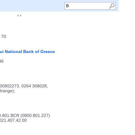
0 70
i National Bank of Greece
36
0800802273, 0264 308028,
Orange);
800.801.BCR (0800.801.227)
+4021.407.42.00