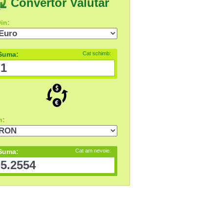
Convertor Valutar
in:
Suma:
Cat schimb:
n:
Suma:
Cat am nevoie: