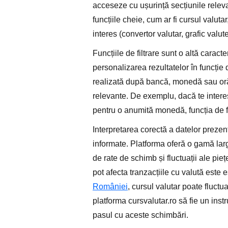
acceseze cu ușurință secțiunile releva
funcțiile cheie, cum ar fi cursul valut
interes (convertor valutar, grafic valut
Funcțiile de filtrare sunt o altă carac
personalizarea rezultatelor în funcție d
realizată după bancă, monedă sau oră, 
relevante. De exemplu, dacă te inter
pentru o anumită monedă, funcția de fi
Interpretarea corectă a datelor prezent
informate. Platforma oferă o gamă largă
de rate de schimb și fluctuații ale pie
pot afecta tranzacțiile cu valută este 
României
, cursul valutar poate fluctu
platforma cursvalutar.ro să fie un ins
pasul cu aceste schimbări.