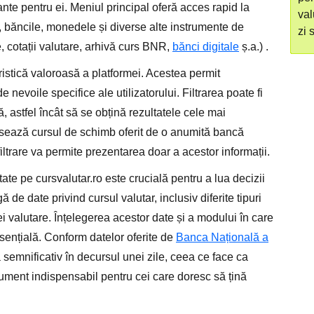
nte pentru ei. Meniul principal oferă acces rapid la
val
ar, băncile, monedele și diverse alte instrumente de
zi 
e, cotații valutare, arhivă curs BNR,
bănci digitale
ș.a.) .
teristică valoroasă a platformei. Acestea permit
e nevoile specifice ale utilizatorului. Filtrarea poate fi
astfel încât să se obțină rezultatele cele mai
esează cursul de schimb oferit de o anumită bancă
ltrare va permite prezentarea doar a acestor informații.
ate pe cursvalutar.ro este crucială pentru a lua decizii
 de date privind cursul valutar, inclusiv diferite tipuri
ței valutare. Înțelegerea acestor date și a modului în care
esențială. Conform datelor oferite de
Banca Națională a
a semnificativ în decursul unei zile, ceea ce face ca
trument indispensabil pentru cei care doresc să țină