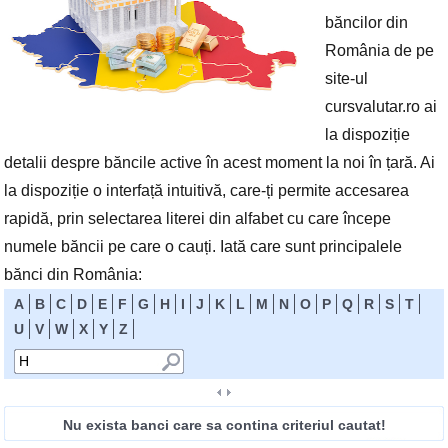
băncilor din
România de pe
site-ul
cursvalutar.ro ai
la dispoziție
detalii despre băncile active în acest moment la noi în țară. Ai
la dispoziție o interfață intuitivă, care-ți permite accesarea
rapidă, prin selectarea literei din alfabet cu care începe
numele băncii pe care o cauți. Iată care sunt principalele
bănci din România:
A
B
C
D
E
F
G
H
I
J
K
L
M
N
O
P
Q
R
S
T
U
V
W
X
Y
Z
Nu exista banci care sa contina criteriul cautat!