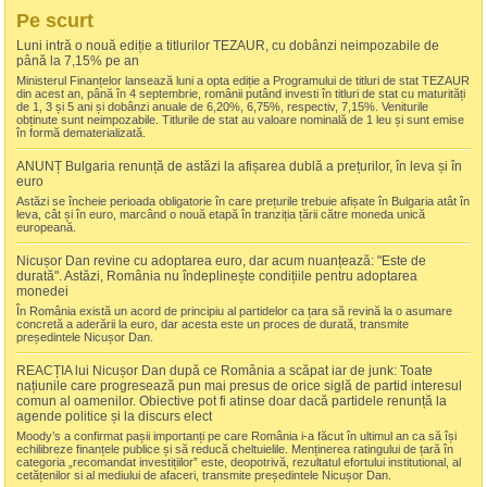
Pe scurt
Luni intră o nouă ediție a titlurilor TEZAUR, cu dobânzi neimpozabile de
până la 7,15% pe an
Ministerul Finanțelor lansează luni a opta ediție a Programului de titluri de stat TEZAUR
din acest an, până în 4 septembrie, românii putând investi în titluri de stat cu maturități
de 1, 3 și 5 ani și dobânzi anuale de 6,20%, 6,75%, respectiv, 7,15%. Veniturile
obținute sunt neimpozabile. Titlurile de stat au valoare nominală de 1 leu și sunt emise
în formă dematerializată.
ANUNȚ Bulgaria renunță de astăzi la afișarea dublă a prețurilor, în leva și în
euro
Astăzi se încheie perioada obligatorie în care prețurile trebuie afișate în Bulgaria atât în
leva, cât și în euro, marcând o nouă etapă în tranziția țării către moneda unică
europeană.
Nicușor Dan revine cu adoptarea euro, dar acum nuanțează: "Este de
durată". Astăzi, România nu îndeplinește condițiile pentru adoptarea
monedei
În România există un acord de principiu al partidelor ca țara să revină la o asumare
concretă a aderării la euro, dar acesta este un proces de durată, transmite
președintele Nicușor Dan.
REACȚIA lui Nicușor Dan după ce România a scăpat iar de junk: Toate
națiunile care progresează pun mai presus de orice siglă de partid interesul
comun al oamenilor. Obiective pot fi atinse doar dacă partidele renunță la
agende politice și la discurs elect
Moody’s a confirmat pașii importanți pe care România i-a făcut în ultimul an ca să își
echilibreze finanțele publice și să reducă cheltuielile. Menținerea ratingului de țară în
categoria „recomandat investițiilor” este, deopotrivă, rezultatul efortului institutional, al
cetățenilor si al mediului de afaceri, transmite președintele Nicușor Dan.