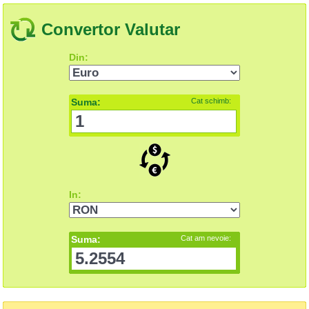
Convertor Valutar
Din:
Suma:
Cat schimb:
In:
Suma:
Cat am nevoie: