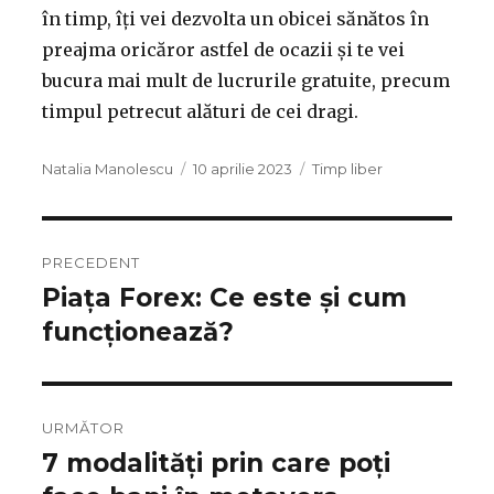
în timp, îți vei dezvolta un obicei sănătos în
preajma oricăror astfel de ocazii și te vei
bucura mai mult de lucrurile gratuite, precum
timpul petrecut alături de cei dragi.
Autor
Publicat
Categorii
Natalia Manolescu
10 aprilie 2023
Timp liber
pe
PRECEDENT
Piața Forex: Ce este și cum
Articolul
anterior:
funcționează?
URMĂTOR
7 modalități prin care poți
Articolul
următor: