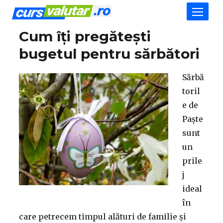
Cum îți pregătești
bugetul pentru sărbători
Sărbă
toril
e de
Paște
sunt
un
prile
j
ideal
în
care petrecem timpul alături de familie și