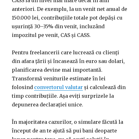
CASS la un nivel mai mare decât în anii
anteriori. De exemplu, la un venit net anual de
150.000 lei, contribuțiile totale pot depăși cu
ușurință 30–35% din venit, incluzând
impozitul pe venit, CAS și CASS.
Pentru freelancerii care lucrează cu clienți
din afara țării și încasează în euro sau dolari,
planificarea devine mai importantă.
Transformă veniturile estimate în lei
folosind
convertorul valutar
și calculează din
timp contribuțiile. Așa eviți surprizele la
depunerea declarației unice.
În majoritatea cazurilor, o simulare făcută la
început de an te ajută să pui bani deoparte