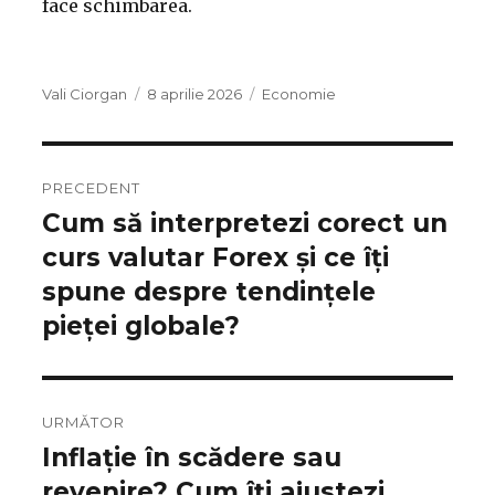
face schimbarea.
Autor
Publicat
Categorii
Vali Ciorgan
8 aprilie 2026
Economie
pe
PRECEDENT
Cum să interpretezi corect un
Articolul
anterior:
curs valutar Forex și ce îți
spune despre tendințele
pieței globale?
URMĂTOR
Inflație în scădere sau
Articolul
următor:
revenire? Cum îți ajustezi