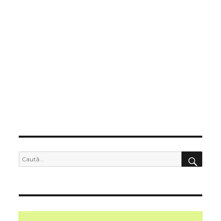
CĂU
Caută
după: