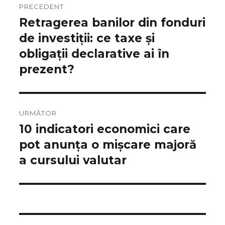
PRECEDENT
Retragerea banilor din fonduri
Articolul
anterior:
de investiții: ce taxe și
obligații declarative ai în
prezent?
URMĂTOR
10 indicatori economici care
Articolul
următor:
pot anunța o mișcare majoră
a cursului valutar