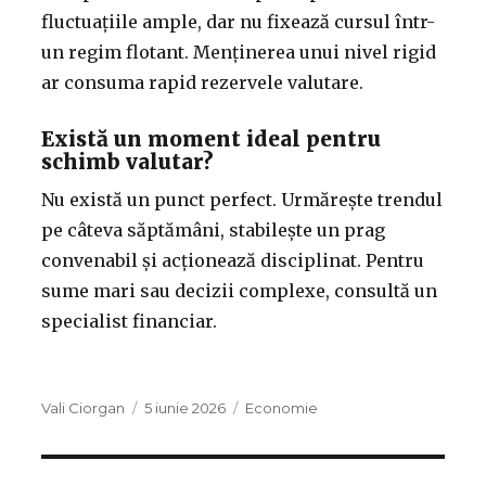
fluctuațiile ample, dar nu fixează cursul într-
un regim flotant. Menținerea unui nivel rigid
ar consuma rapid rezervele valutare.
Există un moment ideal pentru
schimb valutar?
Nu există un punct perfect. Urmărește trendul
pe câteva săptămâni, stabilește un prag
convenabil și acționează disciplinat. Pentru
sume mari sau decizii complexe, consultă un
specialist financiar.
Autor
Publicat
Categorii
Vali Ciorgan
5 iunie 2026
Economie
pe