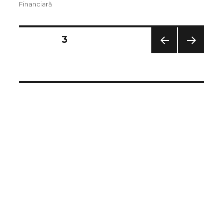
pe
Financiară
PAGINĂ
3
PAGI
PAGI
NA
NA
ANT
URM
ERIO
ĂTO
ARĂ
ARE