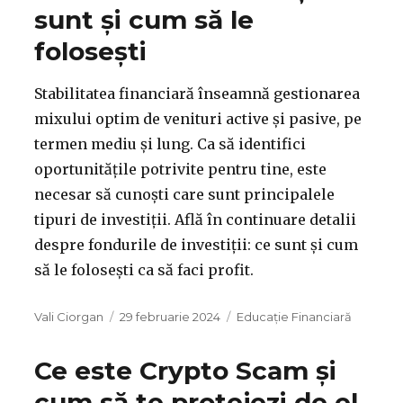
sunt și cum să le
folosești
Stabilitatea financiară înseamnă gestionarea
mixului optim de venituri active și pasive, pe
termen mediu și lung. Ca să identifici
oportunitățile potrivite pentru tine, este
necesar să cunoști care sunt principalele
tipuri de investiții. Află în continuare detalii
despre fondurile de investiții: ce sunt și cum
să le folosești ca să faci profit.
Autor
Publicat
Categorii
Vali Ciorgan
29 februarie 2024
Educație Financiară
pe
Ce este Crypto Scam și
cum să te protejezi de el