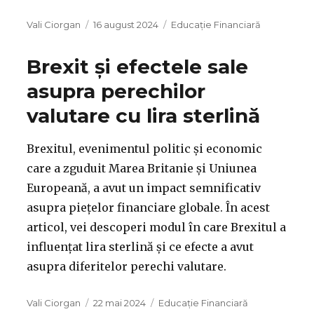
Autor
Publicat
Categorii
Vali Ciorgan
16 august 2024
Educație Financiară
pe
Brexit și efectele sale
asupra perechilor
valutare cu lira sterlină
Brexitul, evenimentul politic și economic
care a zguduit Marea Britanie și Uniunea
Europeană, a avut un impact semnificativ
asupra piețelor financiare globale. În acest
articol, vei descoperi modul în care Brexitul a
influențat lira sterlină și ce efecte a avut
asupra diferitelor perechi valutare.
Autor
Publicat
Categorii
Vali Ciorgan
22 mai 2024
Educație Financiară