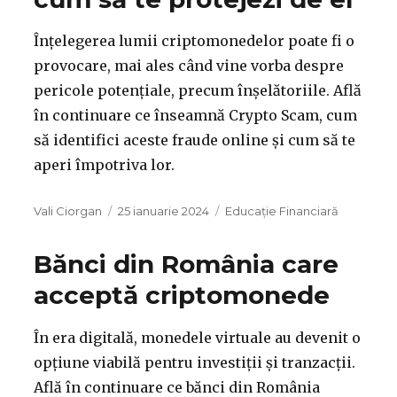
Înțelegerea lumii criptomonedelor poate fi o
provocare, mai ales când vine vorba despre
pericole potențiale, precum înșelătoriile. Află
în continuare ce înseamnă Crypto Scam, cum
să identifici aceste fraude online și cum să te
aperi împotriva lor.
Autor
Publicat
Categorii
Vali Ciorgan
25 ianuarie 2024
Educație Financiară
pe
Bănci din România care
acceptă criptomonede
În era digitală, monedele virtuale au devenit o
opțiune viabilă pentru investiții și tranzacții.
Află în continuare ce bănci din România