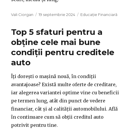
Autor
Publicat
Categorii
Vali Ciorgan
19 septembrie 2024
Educație Financiară
pe
Top 5 sfaturi pentru a
obține cele mai bune
condiții pentru creditele
auto
Îți dorești o mașină nouă, în condiții
avantajoase? Există multe oferte de creditare,
iar alegerea variantei optime vine cu beneficii
pe termen lung, atât din punct de vedere
financiar, cât și al calității automobilului. Află
în continuare cum să obții creditul auto
potrivit pentru tine.