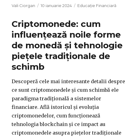
Autor
Publicat
Categorii
Vali Ciorgan
10 ianuarie 2024
Educație Financiară
pe
Criptomonede: cum
influențează noile forme
de monedă și tehnologie
piețele tradiționale de
schimb
Descoperă cele mai interesante detalii despre
ce sunt criptomonedele și cum schimbă ele
paradigma tradițională a sistemelor
financiare. Află istoricul și evoluția
criptomonedelor, cum funcționează
tehnologia blockchain și ce impact au
criptomonedele asupra piețelor tradiționale