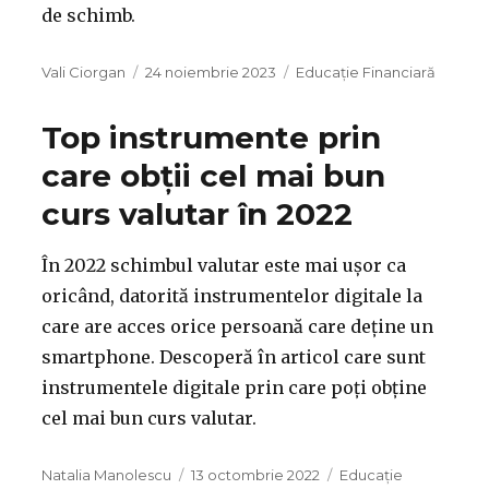
de schimb.
Autor
Publicat
Categorii
Vali Ciorgan
24 noiembrie 2023
Educație Financiară
pe
Top instrumente prin
care obții cel mai bun
curs valutar în 2022
În 2022 schimbul valutar este mai ușor ca
oricând, datorită instrumentelor digitale la
care are acces orice persoană care deține un
smartphone. Descoperă în articol care sunt
instrumentele digitale prin care poți obține
cel mai bun curs valutar.
Autor
Publicat
Categorii
Natalia Manolescu
13 octombrie 2022
Educație