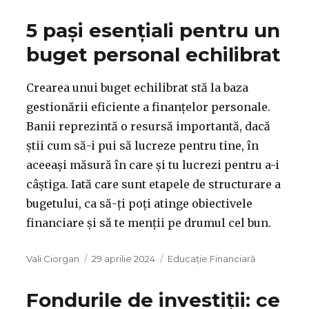
pe
5 pași esențiali pentru un
buget personal echilibrat
Crearea unui buget echilibrat stă la baza
gestionării eficiente a finanțelor personale.
Banii reprezintă o resursă importantă, dacă
știi cum să-i pui să lucreze pentru tine, în
aceeași măsură în care și tu lucrezi pentru a-i
câștiga. Iată care sunt etapele de structurare a
bugetului, ca să-ți poți atinge obiectivele
financiare și să te menții pe drumul cel bun.
Autor
Publicat
Categorii
Vali Ciorgan
29 aprilie 2024
Educație Financiară
pe
Fondurile de investiții: ce