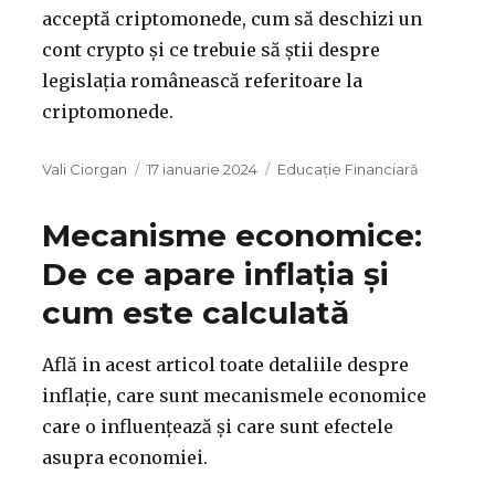
acceptă criptomonede, cum să deschizi un
cont crypto și ce trebuie să știi despre
legislația românească referitoare la
criptomonede.
Autor
Publicat
Categorii
Vali Ciorgan
17 ianuarie 2024
Educație Financiară
pe
Mecanisme economice:
De ce apare inflația și
cum este calculată
Află in acest articol toate detaliile despre
inflație, care sunt mecanismele economice
care o influențează și care sunt efectele
asupra economiei.