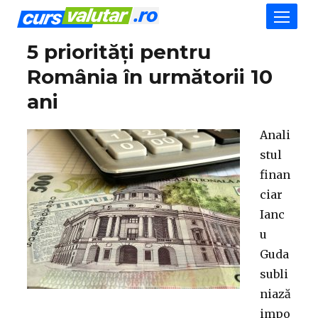
5 priorități pentru
România în următorii 10
ani
Anali
stul
finan
ciar
Ianc
u
Guda
subli
niază
impo