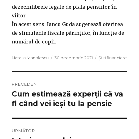
dezechilibrele legate de plata pensiilor în
viitor.
În acest sens, Iancu Guda sugerează oferirea
de stimulente fiscale părinților, în funcție de
numărul de copii.
Autor
Publicat
Categorii
Natalia Manolescu
30 decembrie 2021
Știri financiare
pe
PRECEDENT
Cum estimează experții că va
Articolul
anterior:
fi când vei ieși tu la pensie
URMĂTOR