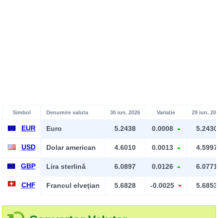
Simbol
Denumire valuta
30 iun. 2026
Variatie
29 iun. 20
EUR
Euro
5.2438
0.0008
5.2430
USD
Dolar american
4.6010
0.0013
4.5997
GBP
Lira sterlină
6.0897
0.0126
6.0771
CHF
Francul elveţian
5.6828
-0.0025
5.6853