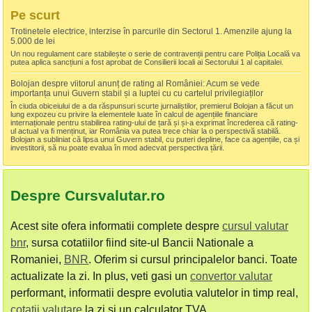
Pe scurt
Trotinetele electrice, interzise în parcurile din Sectorul 1. Amenzile ajung la
5.000 de lei
Un nou regulament care stabilește o serie de contravenții pentru care Poliția Locală va
putea aplica sancțiuni a fost aprobat de Consilierii locali ai Sectorului 1 al capitalei.
Bolojan despre viitorul anunț de rating al României: Acum se vede
importanța unui Guvern stabil și a luptei cu cu cartelul privilegiaților
În ciuda obiceiului de a da răspunsuri scurte jurnaliștilor, premierul Bolojan a făcut un
lung expozeu cu privire la elementele luate în calcul de agențiile financiare
internaționale pentru stabilirea rating-ului de țară și și-a exprimat încrederea că rating-
ul actual va fi menținut, iar România va putea trece chiar la o perspectivă stabilă.
Bolojan a subliniat că lipsa unui Guvern stabil, cu puteri depline, face ca agențiile, ca și
investitorii, să nu poate evalua în mod adecvat perspectiva țării.
Despre Cursvalutar.ro
Acest site ofera informatii complete despre
cursul valutar
bnr
, sursa cotatiilor fiind site-ul Bancii Nationale a
Romaniei,
BNR
. Oferim si cursul principalelor banci. Toate
actualizate la zi. In plus, veti gasi un
convertor valutar
performant, informatii despre evolutia valutelor in timp real,
cotatii valutare
la zi si un calculator TVA.