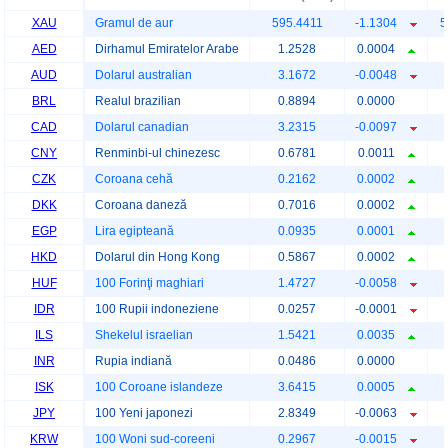
XAU
Gramul de aur
595.4411
-1.1304
5
AED
Dirhamul Emiratelor Arabe
1.2528
0.0004
AUD
Dolarul australian
3.1672
-0.0048
BRL
Realul brazilian
0.8894
0.0000
CAD
Dolarul canadian
3.2315
-0.0097
CNY
Renminbi-ul chinezesc
0.6781
0.0011
CZK
Coroana cehă
0.2162
0.0002
DKK
Coroana daneză
0.7016
0.0002
EGP
Lira egipteană
0.0935
0.0001
HKD
Dolarul din Hong Kong
0.5867
0.0002
HUF
100 Forinţi maghiari
1.4727
-0.0058
IDR
100 Rupii indoneziene
0.0257
-0.0001
ILS
Shekelul israelian
1.5421
0.0035
INR
Rupia indiană
0.0486
0.0000
ISK
100 Coroane islandeze
3.6415
0.0005
JPY
100 Yeni japonezi
2.8349
-0.0063
KRW
100 Woni sud-coreeni
0.2967
-0.0015