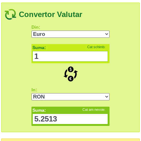
Convertor Valutar
Din:
Suma:
Cat schimb:
In:
Suma:
Cat am nevoie: