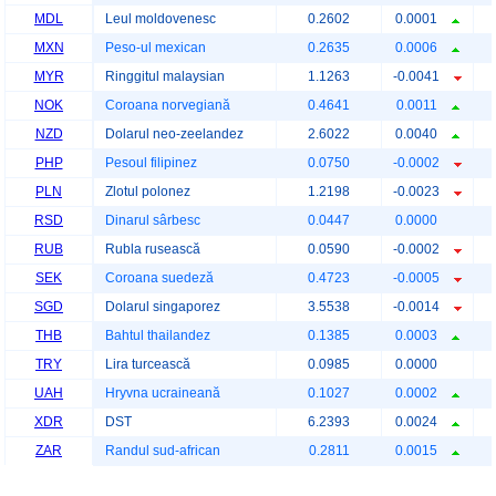
MDL
Leul moldovenesc
0.2602
0.0001
MXN
Peso-ul mexican
0.2635
0.0006
MYR
Ringgitul malaysian
1.1263
-0.0041
NOK
Coroana norvegiană
0.4641
0.0011
NZD
Dolarul neo-zeelandez
2.6022
0.0040
PHP
Pesoul filipinez
0.0750
-0.0002
PLN
Zlotul polonez
1.2198
-0.0023
RSD
Dinarul sârbesc
0.0447
0.0000
RUB
Rubla rusească
0.0590
-0.0002
SEK
Coroana suedeză
0.4723
-0.0005
SGD
Dolarul singaporez
3.5538
-0.0014
THB
Bahtul thailandez
0.1385
0.0003
TRY
Lira turcească
0.0985
0.0000
UAH
Hryvna ucraineană
0.1027
0.0002
XDR
DST
6.2393
0.0024
ZAR
Randul sud-african
0.2811
0.0015