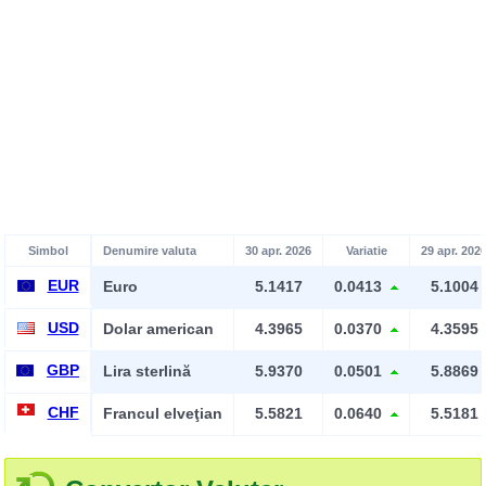
Simbol
Denumire valuta
30 apr. 2026
Variatie
29 apr. 202
EUR
Euro
5.1417
0.0413
5.1004
USD
Dolar american
4.3965
0.0370
4.3595
GBP
Lira sterlină
5.9370
0.0501
5.8869
CHF
Francul elveţian
5.5821
0.0640
5.5181