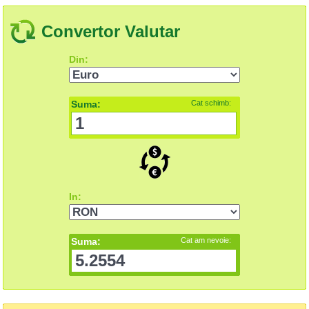
Convertor Valutar
Din:
Suma:
Cat schimb:
In:
Suma:
Cat am nevoie: