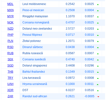
MDL
Leul moldovenesc
0.2542
0.0025
MXN
Peso-ul mexican
0.2508
0.0004
MYR
Ringgitul malaysian
1.1070
0.0037
NOK
Coroana norvegiană
0.4707
0.0025
NZD
Dolarul neo-zeelandez
2.5727
0.0203
PHP
Pesoul filipinez
0.0717
0.0010
PLN
Zlotul polonez
1.2071
0.0079
RSD
Dinarul sârbesc
0.0438
0.0004
RUB
Rubla rusească
0.0587
0.0007
SEK
Coroana suedeză
0.4740
0.0042
SGD
Dolarul singaporez
3.4408
0.0296
THB
Bahtul thailandez
0.1349
0.0015
TRY
Lira turcească
0.0972
0.0008
UAH
Hryvna ucraineană
0.1000
0.0011
XDR
DST
6.0227
0.0516
ZAR
Randul sud-african
0.2621
-0.0005