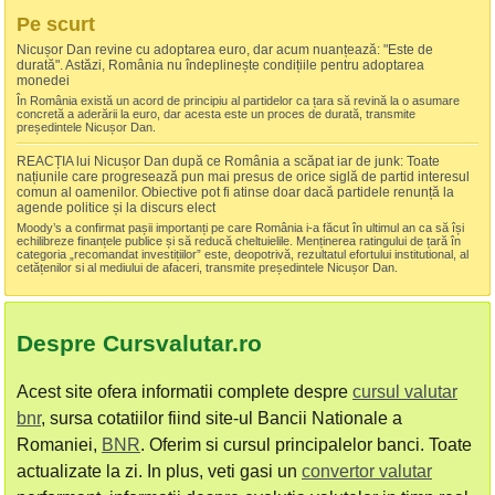
Pe scurt
Nicușor Dan revine cu adoptarea euro, dar acum nuanțează: "Este de
durată". Astăzi, România nu îndeplinește condițiile pentru adoptarea
monedei
În România există un acord de principiu al partidelor ca țara să revină la o asumare
concretă a aderării la euro, dar acesta este un proces de durată, transmite
președintele Nicușor Dan.
REACȚIA lui Nicușor Dan după ce România a scăpat iar de junk: Toate
națiunile care progresează pun mai presus de orice siglă de partid interesul
comun al oamenilor. Obiective pot fi atinse doar dacă partidele renunță la
agende politice și la discurs elect
Moody’s a confirmat pașii importanți pe care România i-a făcut în ultimul an ca să își
echilibreze finanțele publice și să reducă cheltuielile. Menținerea ratingului de țară în
categoria „recomandat investițiilor” este, deopotrivă, rezultatul efortului institutional, al
cetățenilor si al mediului de afaceri, transmite președintele Nicușor Dan.
Despre Cursvalutar.ro
Acest site ofera informatii complete despre
cursul valutar
bnr
, sursa cotatiilor fiind site-ul Bancii Nationale a
Romaniei,
BNR
. Oferim si cursul principalelor banci. Toate
actualizate la zi. In plus, veti gasi un
convertor valutar