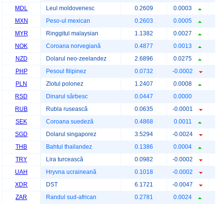
MDL
Leul moldovenesc
0.2609
0.0003
MXN
Peso-ul mexican
0.2603
0.0005
MYR
Ringgitul malaysian
1.1382
0.0027
NOK
Coroana norvegiană
0.4877
0.0013
NZD
Dolarul neo-zeelandez
2.6896
0.0275
PHP
Pesoul filipinez
0.0732
-0.0002
PLN
Zlotul polonez
1.2407
0.0008
RSD
Dinarul sârbesc
0.0447
0.0000
RUB
Rubla rusească
0.0635
-0.0001
SEK
Coroana suedeză
0.4868
0.0011
SGD
Dolarul singaporez
3.5294
-0.0024
THB
Bahtul thailandez
0.1386
0.0004
TRY
Lira turcească
0.0982
-0.0002
UAH
Hryvna ucraineană
0.1018
-0.0002
XDR
DST
6.1721
-0.0047
ZAR
Randul sud-african
0.2781
0.0024