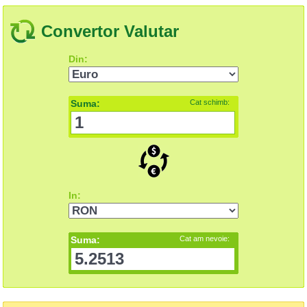
Convertor Valutar
Din:
Suma:
Cat schimb:
In:
Suma:
Cat am nevoie: