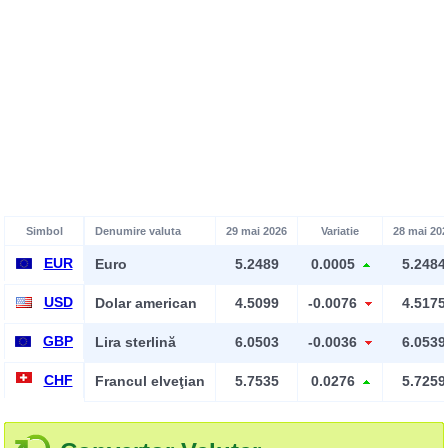
Simbol
Denumire valuta
29 mai 2026
Variatie
28 mai 20
EUR
Euro
5.2489
0.0005
5.2484
USD
Dolar american
4.5099
-0.0076
4.5175
GBP
Lira sterlină
6.0503
-0.0036
6.0539
CHF
Francul elveţian
5.7535
0.0276
5.7259