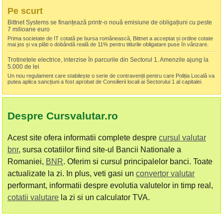
Pe scurt
Bittnet Systems se finanțează printr-o nouă emisiune de obligațiuni cu peste
7 milioane euro
Prima societate de IT cotată pe bursa românească, Bittnet a acceptat și ordine cotate
mai jos și va plăti o dobândă reală de 11% pentru titlurile obligatare puse în vânzare.
Trotinetele electrice, interzise în parcurile din Sectorul 1. Amenzile ajung la
5.000 de lei
Un nou regulament care stabilește o serie de contravenții pentru care Poliția Locală va
putea aplica sancțiuni a fost aprobat de Consilierii locali ai Sectorului 1 al capitalei.
Despre Cursvalutar.ro
Acest site ofera informatii complete despre
cursul valutar
bnr
, sursa cotatiilor fiind site-ul Bancii Nationale a
Romaniei,
BNR
. Oferim si cursul principalelor banci. Toate
actualizate la zi. In plus, veti gasi un
convertor valutar
performant, informatii despre evolutia valutelor in timp real,
cotatii valutare
la zi si un calculator TVA.