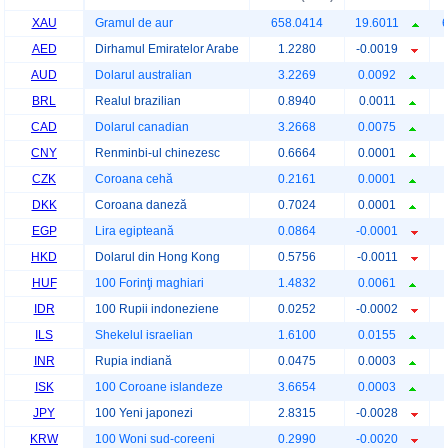
XAU
Gramul de aur
658.0414
19.6011
AED
Dirhamul Emiratelor Arabe
1.2280
-0.0019
AUD
Dolarul australian
3.2269
0.0092
BRL
Realul brazilian
0.8940
0.0011
CAD
Dolarul canadian
3.2668
0.0075
CNY
Renminbi-ul chinezesc
0.6664
0.0001
CZK
Coroana cehă
0.2161
0.0001
DKK
Coroana daneză
0.7024
0.0001
EGP
Lira egipteană
0.0864
-0.0001
HKD
Dolarul din Hong Kong
0.5756
-0.0011
HUF
100 Forinţi maghiari
1.4832
0.0061
IDR
100 Rupii indoneziene
0.0252
-0.0002
ILS
Shekelul israelian
1.6100
0.0155
INR
Rupia indiană
0.0475
0.0003
ISK
100 Coroane islandeze
3.6654
0.0003
JPY
100 Yeni japonezi
2.8315
-0.0028
KRW
100 Woni sud-coreeni
0.2990
-0.0020