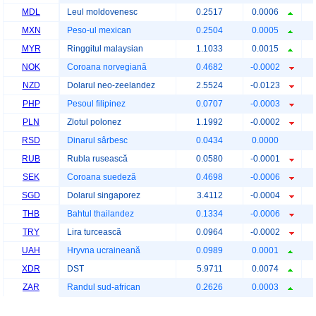
MDL
Leul moldovenesc
0.2517
0.0006
MXN
Peso-ul mexican
0.2504
0.0005
MYR
Ringgitul malaysian
1.1033
0.0015
NOK
Coroana norvegiană
0.4682
-0.0002
NZD
Dolarul neo-zeelandez
2.5524
-0.0123
PHP
Pesoul filipinez
0.0707
-0.0003
PLN
Zlotul polonez
1.1992
-0.0002
RSD
Dinarul sârbesc
0.0434
0.0000
RUB
Rubla rusească
0.0580
-0.0001
SEK
Coroana suedeză
0.4698
-0.0006
SGD
Dolarul singaporez
3.4112
-0.0004
THB
Bahtul thailandez
0.1334
-0.0006
TRY
Lira turcească
0.0964
-0.0002
UAH
Hryvna ucraineană
0.0989
0.0001
XDR
DST
5.9711
0.0074
ZAR
Randul sud-african
0.2626
0.0003