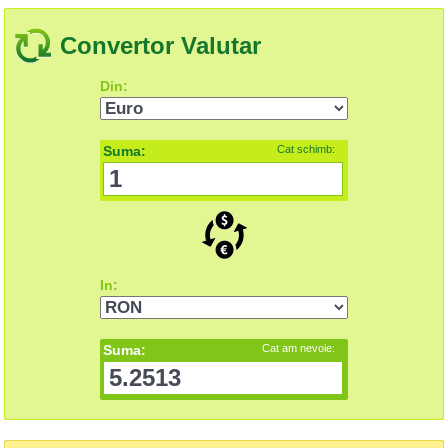
Convertor Valutar
Din:
Suma:
Cat schimb:
In:
Suma:
Cat am nevoie: