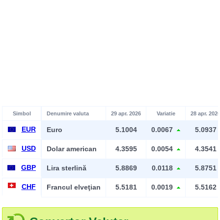
Simbol
Denumire valuta
29 apr. 2026
Variatie
28 apr. 202
EUR
Euro
5.1004
0.0067
5.0937
USD
Dolar american
4.3595
0.0054
4.3541
GBP
Lira sterlină
5.8869
0.0118
5.8751
CHF
Francul elveţian
5.5181
0.0019
5.5162