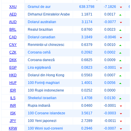
XAU
Gramul de aur
638.3798
-7.1826
6
AED
Dirhamul Emiratelor Arabe
1.1871
0.0017
AUD
Dolarul australian
3.1174
-0.0077
BRL
Realul brazilian
0.8760
0.0023
CAD
Dolarul canadian
3.1849
-0.0046
CNY
Renminbi-ul chinezesc
0.6379
0.0010
CZK
Coroana cehă
0.2092
0.0002
DKK
Coroana daneză
0.6825
0.0009
EGP
Lira egipteană
0.0823
-0.0001
HKD
Dolarul din Hong Kong
0.5563
0.0007
HUF
100 Forinţi maghiari
1.4001
0.0056
IDR
100 Rupii indoneziene
0.0252
0.0000
ILS
Shekelul israelian
1.4708
0.0130
INR
Rupia indiană
0.0460
-0.0001
ISK
100 Coroane islandeze
3.5617
-0.0003
JPY
100 Yeni japonezi
2.7289
-0.0011
KRW
100 Woni sud-coreeni
0.2946
-0.0007