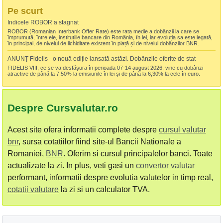
Pe scurt
Indicele ROBOR a stagnat
ROBOR (Romanian Interbank Offer Rate) este rata medie a dobânzii la care se
împrumută, între ele, instituțiile bancare din România, în lei, iar evoluția sa este legată,
în principal, de nivelul de lichiditate existent în piață și de nivelul dobânzilor BNR.
ANUNȚ Fidelis - o nouă ediție lansată astăzi. Dobânzile oferite de stat
FIDELIS VIII, ce se va desfășura în perioada 07-14 august 2026, vine cu dobânzi
atractive de până la 7,50% la emisiunile în lei și de până la 6,30% la cele în euro.
Despre Cursvalutar.ro
Acest site ofera informatii complete despre
cursul valutar
bnr
, sursa cotatiilor fiind site-ul Bancii Nationale a
Romaniei,
BNR
. Oferim si cursul principalelor banci. Toate
actualizate la zi. In plus, veti gasi un
convertor valutar
performant, informatii despre evolutia valutelor in timp real,
cotatii valutare
la zi si un calculator TVA.