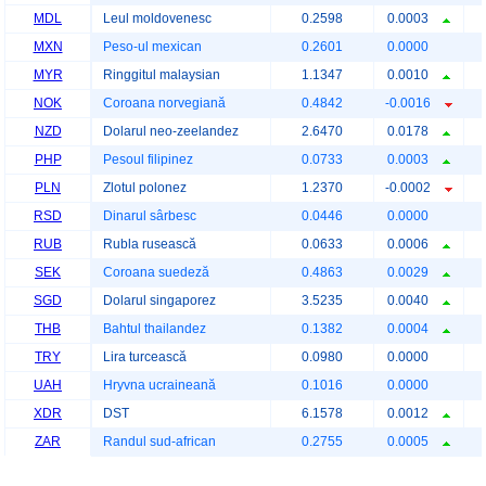
MDL
Leul moldovenesc
0.2598
0.0003
MXN
Peso-ul mexican
0.2601
0.0000
MYR
Ringgitul malaysian
1.1347
0.0010
NOK
Coroana norvegiană
0.4842
-0.0016
NZD
Dolarul neo-zeelandez
2.6470
0.0178
PHP
Pesoul filipinez
0.0733
0.0003
PLN
Zlotul polonez
1.2370
-0.0002
RSD
Dinarul sârbesc
0.0446
0.0000
RUB
Rubla rusească
0.0633
0.0006
SEK
Coroana suedeză
0.4863
0.0029
SGD
Dolarul singaporez
3.5235
0.0040
THB
Bahtul thailandez
0.1382
0.0004
TRY
Lira turcească
0.0980
0.0000
UAH
Hryvna ucraineană
0.1016
0.0000
XDR
DST
6.1578
0.0012
ZAR
Randul sud-african
0.2755
0.0005