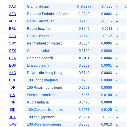
XAU
Gramul de aur
649.8877
-3.4080
6
AED
Dirhamul Emiratelor Arabe
1.2249
0.0004
AUD
Dolarul australian
3.2138
-0.0087
BRL
Realul brazilian
0.8940
-0.0038
CAD
Dolarul canadian
3.2549
-0.0045
CNY
Renminbi-ul chinezesc
0.6634
0.0005
CZK
Coroana cehă
0.2159
0.0000
DKK
Coroana daneză
0.7011
0.0004
EGP
Lira egipteană
0.0862
0.0001
HKD
Dolarul din Hong Kong
0.5743
0.0003
HUF
100 Forinţi maghiari
1.4763
0.0080
IDR
100 Rupii indoneziene
0.0253
0.0000
ILS
Shekelul israelian
1.5865
0.0188
INR
Rupia indiană
0.0470
0.0000
ISK
100 Coroane islandeze
3.6587
0.0125
JPY
100 Yeni japonezi
2.8234
-0.0020
KRW
100 Woni sud-coreeni
0.3003
0.0013