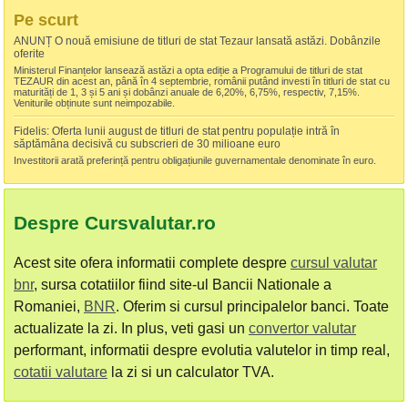
Pe scurt
ANUNȚ O nouă emisiune de titluri de stat Tezaur lansată astăzi. Dobânzile
oferite
Ministerul Finanțelor lansează astăzi a opta ediție a Programului de titluri de stat
TEZAUR din acest an, până în 4 septembrie, românii putând investi în titluri de stat cu
maturități de 1, 3 și 5 ani și dobânzi anuale de 6,20%, 6,75%, respectiv, 7,15%.
Veniturile obținute sunt neimpozabile.
Fidelis: Oferta lunii august de titluri de stat pentru populație intră în
săptămâna decisivă cu subscrieri de 30 milioane euro
Investitorii arată preferință pentru obligațiunile guvernamentale denominate în euro.
Despre Cursvalutar.ro
Acest site ofera informatii complete despre
cursul valutar
bnr
, sursa cotatiilor fiind site-ul Bancii Nationale a
Romaniei,
BNR
. Oferim si cursul principalelor banci. Toate
actualizate la zi. In plus, veti gasi un
convertor valutar
performant, informatii despre evolutia valutelor in timp real,
cotatii valutare
la zi si un calculator TVA.