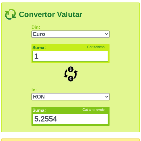
Convertor Valutar
Din:
Suma:
Cat schimb:
In:
Suma:
Cat am nevoie: