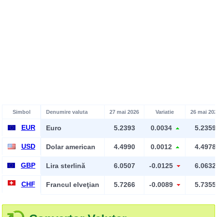
Simbol
Denumire valuta
27 mai 2026
Variatie
26 mai 20
EUR
Euro
5.2393
0.0034
5.2359
USD
Dolar american
4.4990
0.0012
4.4978
GBP
Lira sterlină
6.0507
-0.0125
6.0632
CHF
Francul elveţian
5.7266
-0.0089
5.7355