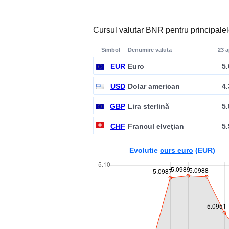
Cursul valutar BNR pentru principalel
Simbol
Denumire valuta
23 a
EUR
Euro
5
USD
Dolar american
4
GBP
Lira sterlină
5
CHF
Francul elveţian
5
Evolutie
curs euro
(EUR)