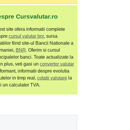
spre Cursvalutar.ro
st site ofera informatii complete
spre
cursul valutar bnr
, sursa
atiilor fiind site-ul Bancii Nationale a
maniei,
BNR
. Oferim si cursul
ncipalelor banci. Toate actualizate la
 In plus, veti gasi un
convertor valutar
formant, informatii despre evolutia
utelor in timp real,
cotatii valutare
la
si un calculator TVA.