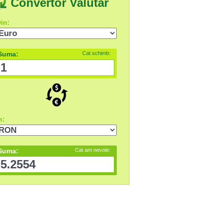
Convertor Valutar
in:
Suma:
Cat schimb:
n:
Suma:
Cat am nevoie: