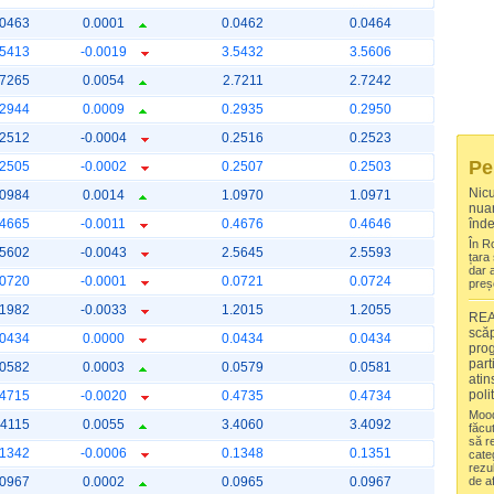
.0463
0.0001
0.0462
0.0464
.5413
-0.0019
3.5432
3.5606
.7265
0.0054
2.7211
2.7242
.2944
0.0009
0.2935
0.2950
.2512
-0.0004
0.2516
0.2523
Pe
.2505
-0.0002
0.2507
0.2503
Nic
.0984
0.0014
1.0970
1.0971
nuan
.4665
-0.0011
0.4676
0.4646
înde
În R
.5602
-0.0043
2.5645
2.5593
țara
dar 
.0720
-0.0001
0.0721
0.0724
preș
.1982
-0.0033
1.2015
1.2055
REA
scăp
.0434
0.0000
0.0434
0.0434
prog
part
.0582
0.0003
0.0579
0.0581
atin
poli
.4715
-0.0020
0.4735
0.4734
Mood
.4115
0.0055
3.4060
3.4092
făcut
să re
.1342
-0.0006
0.1348
0.1351
cate
rezul
.0967
0.0002
0.0965
0.0967
de a