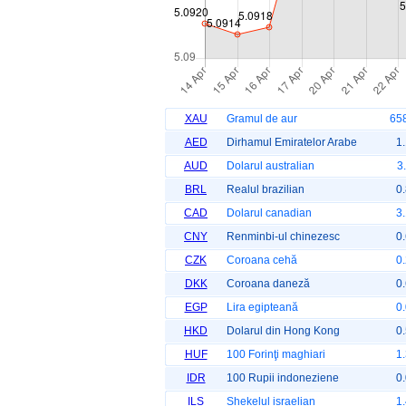
XAU
Gramul de aur
65
AED
Dirhamul Emiratelor Arabe
1
AUD
Dolarul australian
3
BRL
Realul brazilian
0
CAD
Dolarul canadian
3
CNY
Renminbi-ul chinezesc
0
CZK
Coroana cehă
0
DKK
Coroana daneză
0
EGP
Lira egipteană
0
HKD
Dolarul din Hong Kong
0
HUF
100 Forinţi maghiari
1
IDR
100 Rupii indoneziene
0
ILS
Shekelul israelian
1