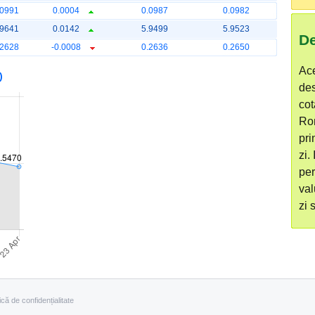
.0991
0.0004
0.0987
0.0982
.9641
0.0142
5.9499
5.9523
De
.2628
-0.0008
0.2636
0.2650
Ace
)
de
cot
Ro
pri
zi.
per
val
zi 
tică de confidențialitate