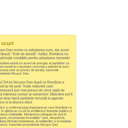
 scurt
ușor Dan revine cu adoptarea euro, dar acum
țează: "Este de durată". Astăzi, România nu
plinește condițiile pentru adoptarea monedei
omânia există un acord de principiu al partidelor ca
 să revină la o asumare concretă a aderării la euro,
acesta este un proces de durată, transmite
edintele Nicușor Dan.
CȚIA lui Nicușor Dan după ce România a
at iar de junk: Toate națiunile care
resează pun mai presus de orice siglă de
id interesul comun al oamenilor. Obiective pot fi
se doar dacă partidele renunță la agende
tice și la discurs elect
y’s a confirmat pașii importanți pe care România i-a
 în ultimul an ca să își echilibreze finanțele publice și
ducă cheltuielile. Menținerea ratingului de țară în
goria „recomandat investițiilor” este, deopotrivă,
tatul efortului institutional, al cetățenilor si al mediului
faceri, transmite președintele Nicușor Dan.