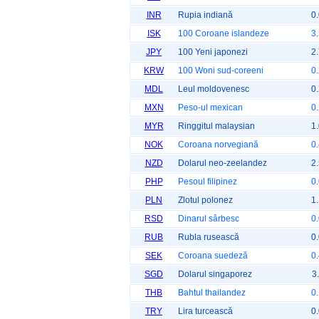
INR
Rupia indiană
0
ISK
100 Coroane islandeze
3
JPY
100 Yeni japonezi
2
KRW
100 Woni sud-coreeni
0
MDL
Leul moldovenesc
0
MXN
Peso-ul mexican
0
MYR
Ringgitul malaysian
1
NOK
Coroana norvegiană
0
NZD
Dolarul neo-zeelandez
2
PHP
Pesoul filipinez
0
PLN
Zlotul polonez
1
RSD
Dinarul sârbesc
0
RUB
Rubla rusească
0
SEK
Coroana suedeză
0
SGD
Dolarul singaporez
3
THB
Bahtul thailandez
0
TRY
Lira turcească
0