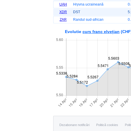
UAH
Hryvna ucraineană
0
XDR
DST
5
ZAR
Randul sud-african
0
Evolutie
curs franc elvețian
(CHF
Dezabonare notificări
Politică cookies
Poli