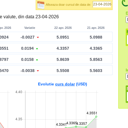
Afiseaza doar cursul din data de:
D
e valute, din data 23-04-2026
pr. 2026
Variatie
22 apr. 2026
21 apr. 2026
.0924
-0.0027
5.0951
5.0988
.3551
0.0194
4.3357
4.3365
.8797
0.0158
5.8639
5.8563
I
.5470
-0.0038
5.5508
5.5603
Evolutie
curs dolar
(USD)