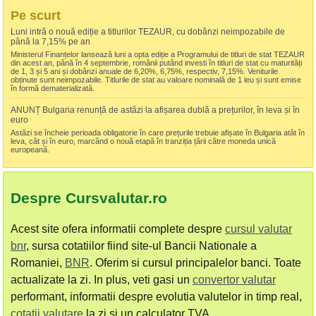
Pe scurt
Luni intră o nouă ediție a titlurilor TEZAUR, cu dobânzi neimpozabile de
până la 7,15% pe an
Ministerul Finanțelor lansează luni a opta ediție a Programului de titluri de stat TEZAUR
din acest an, până în 4 septembrie, românii putând investi în titluri de stat cu maturități
de 1, 3 și 5 ani și dobânzi anuale de 6,20%, 6,75%, respectiv, 7,15%. Veniturile
obținute sunt neimpozabile. Titlurile de stat au valoare nominală de 1 leu și sunt emise
în formă dematerializată.
ANUNȚ Bulgaria renunță de astăzi la afișarea dublă a prețurilor, în leva și în
euro
Astăzi se încheie perioada obligatorie în care prețurile trebuie afișate în Bulgaria atât în
leva, cât și în euro, marcând o nouă etapă în tranziția țării către moneda unică
europeană.
Despre Cursvalutar.ro
Acest site ofera informatii complete despre
cursul valutar
bnr
, sursa cotatiilor fiind site-ul Bancii Nationale a
Romaniei,
BNR
. Oferim si cursul principalelor banci. Toate
actualizate la zi. In plus, veti gasi un
convertor valutar
performant, informatii despre evolutia valutelor in timp real,
cotatii valutare
la zi si un calculator TVA.