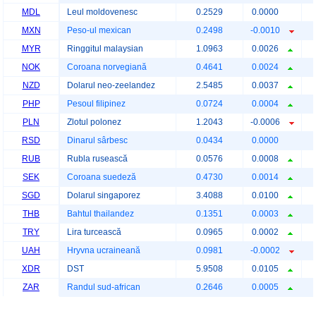
MDL
Leul moldovenesc
0.2529
0.0000
MXN
Peso-ul mexican
0.2498
-0.0010
MYR
Ringgitul malaysian
1.0963
0.0026
NOK
Coroana norvegiană
0.4641
0.0024
NZD
Dolarul neo-zeelandez
2.5485
0.0037
PHP
Pesoul filipinez
0.0724
0.0004
PLN
Zlotul polonez
1.2043
-0.0006
RSD
Dinarul sârbesc
0.0434
0.0000
RUB
Rubla rusească
0.0576
0.0008
SEK
Coroana suedeză
0.4730
0.0014
SGD
Dolarul singaporez
3.4088
0.0100
THB
Bahtul thailandez
0.1351
0.0003
TRY
Lira turcească
0.0965
0.0002
UAH
Hryvna ucraineană
0.0981
-0.0002
XDR
DST
5.9508
0.0105
ZAR
Randul sud-african
0.2646
0.0005