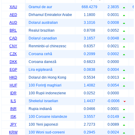
XAU
Gramul de aur
668.4279
2.3835
6
AED
Dirhamul Emiratelor Arabe
1.1800
0.0031
AUD
Dolarul australian
3.1016
0.0008
BRL
Realul brazilian
0.8708
0.0052
CAD
Dolarul canadian
3.1657
0.0048
CNY
Renminbi-ul chinezesc
0.6357
0.0021
CZK
Coroana cehă
0.2099
0.0002
DKK
Coroana daneză
0.6823
0.0000
EGP
Lira egipteană
0.0838
0.0004
HKD
Dolarul din Hong Kong
0.5534
0.0013
HUF
100 Forinţi maghiari
1.4082
0.0054
IDR
100 Rupii indoneziene
0.0252
0.0000
ILS
Shekelul israelian
1.4437
-0.0006
INR
Rupia indiană
0.0466
0.0001
ISK
100 Coroane islandeze
3.5557
0.0149
JPY
100 Yeni japonezi
2.7273
0.0089
KRW
100 Woni sud-coreeni
0.2945
0.0024