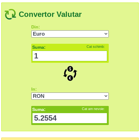
Convertor Valutar
Din:
Suma:
Cat schimb:
In:
Suma:
Cat am nevoie: