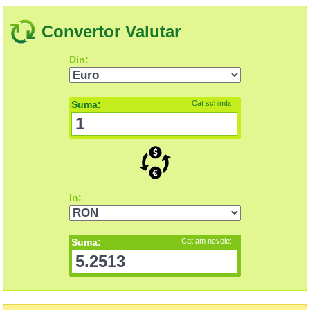
Convertor Valutar
Din:
Suma:
Cat schimb:
In:
Suma:
Cat am nevoie: