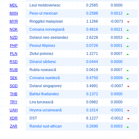
MDL
Leul moldovenesc
0.2585
0.0000
MXN
Peso-ul mexican
0.2588
0.0012
MYR
Ringgitul malaysian
1.1266
-0.0073
NOK
Coroana norvegiană
0.4816
0.0021
NZD
Dolarul neo-zeelandez
2.6228
0.0053
PHP
Pesoul filipinez
0.0726
0.0001
PLN
Zlotul polonez
1.2271
0.0007
RSD
Dinarul sârbesc
0.0444
0.0000
RUB
Rubla rusească
0.0619
0.0007
SEK
Coroana suedeză
0.4750
0.0009
SGD
Dolarul singaporez
3.4991
-0.0007
THB
Bahtul thailandez
0.1372
0.0000
TRY
Lira turcească
0.0982
0.0000
UAH
Hryvna ucraineană
0.1014
-0.0001
XDR
DST
6.1227
-0.0012
ZAR
Randul sud-african
0.2690
0.0003