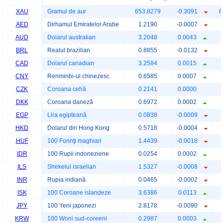
XAU
Gramul de aur
653.8279
-0.3091
6
AED
Dirhamul Emiratelor Arabe
1.2190
-0.0007
AUD
Dolarul australian
3.2048
0.0043
BRL
Realul brazilian
0.8855
-0.0132
CAD
Dolarul canadian
3.2584
0.0015
CNY
Renminbi-ul chinezesc
0.6585
0.0007
CZK
Coroana cehă
0.2141
0.0000
DKK
Coroana daneză
0.6972
0.0002
EGP
Lira egipteană
0.0838
-0.0009
HKD
Dolarul din Hong Kong
0.5718
-0.0004
HUF
100 Forinţi maghiari
1.4439
-0.0018
IDR
100 Rupii indoneziene
0.0254
0.0002
ILS
Shekelul israelian
1.5327
-0.0008
INR
Rupia indiană
0.0465
-0.0002
ISK
100 Coroane islandeze
3.6386
0.0113
JPY
100 Yeni japonezi
2.8178
-0.0090
KRW
100 Woni sud-coreeni
0.2987
0.0003