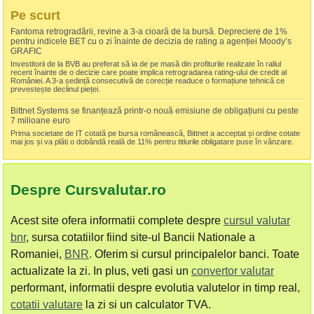
Pe scurt
Fantoma retrogradării, revine a 3-a cioară de la bursă. Depreciere de 1%
pentru indicele BET cu o zi înainte de decizia de rating a agenției Moody’s
GRAFIC
Investitorii de la BVB au preferat să ia de pe masă din profiturile realizate în raliul
recent înainte de o decizie care poate implica retrogradarea rating-ului de credit al
României. A 3-a ședință consecutivă de corecție readuce o formațiune tehnică ce
prevestește declinul pieței.
Bittnet Systems se finanțează printr-o nouă emisiune de obligațiuni cu peste
7 milioane euro
Prima societate de IT cotată pe bursa românească, Bittnet a acceptat și ordine cotate
mai jos și va plăti o dobândă reală de 11% pentru titlurile obligatare puse în vânzare.
Despre Cursvalutar.ro
Acest site ofera informatii complete despre
cursul valutar
bnr
, sursa cotatiilor fiind site-ul Bancii Nationale a
Romaniei,
BNR
. Oferim si cursul principalelor banci. Toate
actualizate la zi. In plus, veti gasi un
convertor valutar
performant, informatii despre evolutia valutelor in timp real,
cotatii valutare
la zi si un calculator TVA.