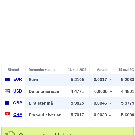
Simbol
Denumire valuta
18 mai 2026
Variatie
15 mai 20
EUR
Euro
5.2105
0.0017
5.2088
USD
Dolar american
4.4771
-0.0030
4.4801
GBP
Lira sterlină
5.9825
0.0046
5.9779
CHF
Francul elveţian
5.7017
0.0028
5.6989