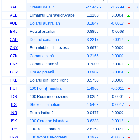
XAU
Gramul de aur
627.4426
-2.7299
6
AED
Dirhamul Emiratelor Arabe
1.2280
0.0004
AUD
Dolarul australian
3.1847
-0.0017
BRL
Realul brazilian
0.8855
-0.0068
CAD
Dolarul canadian
3.2217
0.0017
CNY
Renminbi-ul chinezesc
0.6674
0.0000
CZK
Coroana cehă
0.2166
0.0000
DKK
Coroana daneză
0.7000
0.0001
EGP
Lira egipteană
0.0902
0.0004
HKD
Dolarul din Hong Kong
0.5756
0.0000
HUF
100 Forinţi maghiari
1.4968
-0.0011
IDR
100 Rupii indoneziene
0.0254
-0.0001
ILS
Shekelul israelian
1.5463
-0.0017
INR
Rupia indiană
0.0477
0.0000
ISK
100 Coroane islandeze
3.6238
0.0012
JPY
100 Yeni japonezi
2.8152
0.0031
KRW
100 Woni sud-coreeni
0.2977
-0.0015