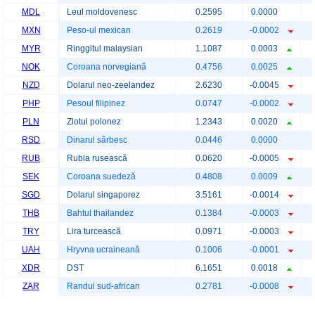
MDL
Leul moldovenesc
0.2595
0.0000
MXN
Peso-ul mexican
0.2619
-0.0002
MYR
Ringgitul malaysian
1.1087
0.0003
NOK
Coroana norvegiană
0.4756
0.0025
NZD
Dolarul neo-zeelandez
2.6230
-0.0045
PHP
Pesoul filipinez
0.0747
-0.0002
PLN
Zlotul polonez
1.2343
0.0020
RSD
Dinarul sârbesc
0.0446
0.0000
RUB
Rubla rusească
0.0620
-0.0005
SEK
Coroana suedeză
0.4808
0.0009
SGD
Dolarul singaporez
3.5161
-0.0014
THB
Bahtul thailandez
0.1384
-0.0003
TRY
Lira turcească
0.0971
-0.0003
UAH
Hryvna ucraineană
0.1006
-0.0001
XDR
DST
6.1651
0.0018
ZAR
Randul sud-african
0.2781
-0.0008