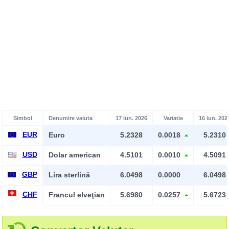
Simbol
Denumire valuta
17 iun. 2026
Variatie
16 iun. 202
EUR
Euro
5.2328
0.0018
5.2310
USD
Dolar american
4.5101
0.0010
4.5091
GBP
Lira sterlină
6.0498
0.0000
6.0498
CHF
Francul elveţian
5.6980
0.0257
5.6723