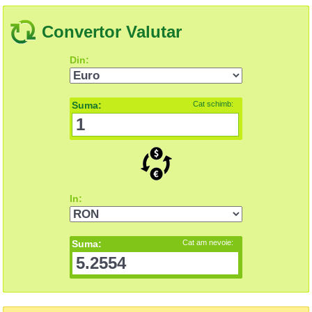
Convertor Valutar
Din:
Suma:
Cat schimb:
In:
Suma:
Cat am nevoie: