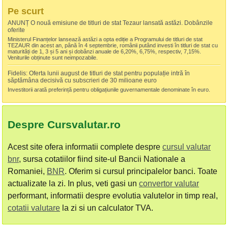
Pe scurt
ANUNȚ O nouă emisiune de titluri de stat Tezaur lansată astăzi. Dobânzile
oferite
Ministerul Finanțelor lansează astăzi a opta ediție a Programului de titluri de stat
TEZAUR din acest an, până în 4 septembrie, românii putând investi în titluri de stat cu
maturități de 1, 3 și 5 ani și dobânzi anuale de 6,20%, 6,75%, respectiv, 7,15%.
Veniturile obținute sunt neimpozabile.
Fidelis: Oferta lunii august de titluri de stat pentru populație intră în
săptămâna decisivă cu subscrieri de 30 milioane euro
Investitorii arată preferință pentru obligațiunile guvernamentale denominate în euro.
Despre Cursvalutar.ro
Acest site ofera informatii complete despre
cursul valutar
bnr
, sursa cotatiilor fiind site-ul Bancii Nationale a
Romaniei,
BNR
. Oferim si cursul principalelor banci. Toate
actualizate la zi. In plus, veti gasi un
convertor valutar
performant, informatii despre evolutia valutelor in timp real,
cotatii valutare
la zi si un calculator TVA.