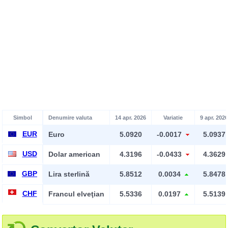
Simbol
Denumire valuta
14 apr. 2026
Variatie
9 apr. 2026
EUR
Euro
5.0920
-0.0017
5.0937
USD
Dolar american
4.3196
-0.0433
4.3629
GBP
Lira sterlină
5.8512
0.0034
5.8478
CHF
Francul elveţian
5.5336
0.0197
5.5139