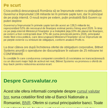
Pe scurt
Criza politică descurajează România să se împrumute extern cu obligațiuni.
Guvernul a împrumutat 138 miliarde lei în primele șapte luni, dar în principal
de pe piața internă. O nouă ieșire pe extern, puțin probabilă fără Guvern cu
puteri depline
Guvernul a împrumutat în primele șapte luni din acest an 138,5 miliarde lei,
reprezentând 52% din necesarul de finanțare estimat pentru întreg anul 2026. În timp
ce pe piața internă Ministerul Finanțelor și-a îndeplinit deja 63% din planul de finanțare,
pe extern a fost contractată doar 37% din suma prevăzută pentru 2026, principalul
motiv fiind criza politică, care descurajează Ministerul Finanțelor să se împrumute de
pe piețele externe cu emisiuni de obligațiuni, conform analizei Profit.ro.
La doar câteva ore după închiderea ofertei de obligațiuni corporative, Bittnet
Systems anunță o operațiune de răscumpărare în valoare de 25 milioane lei
CONFIRMARE
În condițiile în care conducerea companiei consideră că societatea se tranzacționează
cu un discount major față de activul net real, Bittnet Systems va promova o ofertă de
buy-back pentru reducerea acestui ecart.
Despre Cursvalutar.ro
Acest site ofera informatii complete despre
cursul valutar
bnr
, sursa cotatiilor fiind site-ul Bancii Nationale a
Romaniei,
BNR
. Oferim si cursul principalelor banci. Toate