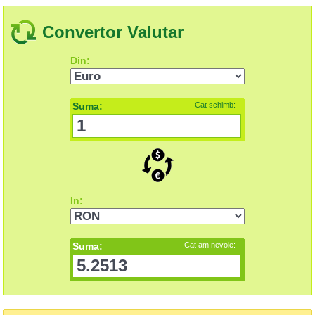
Convertor Valutar
Din:
Suma:
Cat schimb:
In:
Suma:
Cat am nevoie: