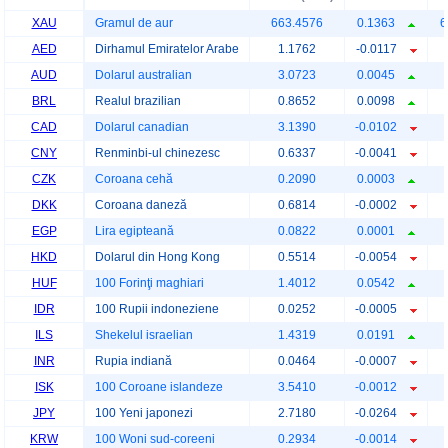
XAU
Gramul de aur
663.4576
0.1363
6
AED
Dirhamul Emiratelor Arabe
1.1762
-0.0117
AUD
Dolarul australian
3.0723
0.0045
BRL
Realul brazilian
0.8652
0.0098
CAD
Dolarul canadian
3.1390
-0.0102
CNY
Renminbi-ul chinezesc
0.6337
-0.0041
CZK
Coroana cehă
0.2090
0.0003
DKK
Coroana daneză
0.6814
-0.0002
EGP
Lira egipteană
0.0822
0.0001
HKD
Dolarul din Hong Kong
0.5514
-0.0054
HUF
100 Forinţi maghiari
1.4012
0.0542
IDR
100 Rupii indoneziene
0.0252
-0.0005
ILS
Shekelul israelian
1.4319
0.0191
INR
Rupia indiană
0.0464
-0.0007
ISK
100 Coroane islandeze
3.5410
-0.0012
JPY
100 Yeni japonezi
2.7180
-0.0264
KRW
100 Woni sud-coreeni
0.2934
-0.0014