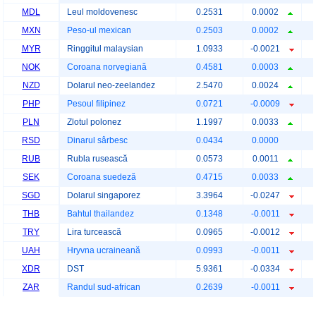
MDL
Leul moldovenesc
0.2531
0.0002
MXN
Peso-ul mexican
0.2503
0.0002
MYR
Ringgitul malaysian
1.0933
-0.0021
NOK
Coroana norvegiană
0.4581
0.0003
NZD
Dolarul neo-zeelandez
2.5470
0.0024
PHP
Pesoul filipinez
0.0721
-0.0009
PLN
Zlotul polonez
1.1997
0.0033
RSD
Dinarul sârbesc
0.0434
0.0000
RUB
Rubla rusească
0.0573
0.0011
SEK
Coroana suedeză
0.4715
0.0033
SGD
Dolarul singaporez
3.3964
-0.0247
THB
Bahtul thailandez
0.1348
-0.0011
TRY
Lira turcească
0.0965
-0.0012
UAH
Hryvna ucraineană
0.0993
-0.0011
XDR
DST
5.9361
-0.0334
ZAR
Randul sud-african
0.2639
-0.0011