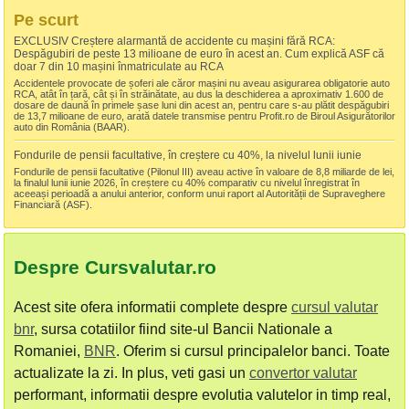
Pe scurt
EXCLUSIV Creștere alarmantă de accidente cu mașini fără RCA:
Despăgubiri de peste 13 milioane de euro în acest an. Cum explică ASF că
doar 7 din 10 mașini înmatriculate au RCA
Accidentele provocate de șoferi ale căror mașini nu aveau asigurarea obligatorie auto
RCA, atât în țară, cât și în străinătate, au dus la deschiderea a aproximativ 1.600 de
dosare de daună în primele șase luni din acest an, pentru care s-au plătit despăgubiri
de 13,7 milioane de euro, arată datele transmise pentru Profit.ro de Biroul Asigurătorilor
auto din România (BAAR).
Fondurile de pensii facultative, în creștere cu 40%, la nivelul lunii iunie
Fondurile de pensii facultative (Pilonul III) aveau active în valoare de 8,8 miliarde de lei,
la finalul lunii iunie 2026, în creștere cu 40% comparativ cu nivelul înregistrat în
aceeași perioadă a anului anterior, conform unui raport al Autorității de Supraveghere
Financiară (ASF).
Despre Cursvalutar.ro
Acest site ofera informatii complete despre
cursul valutar
bnr
, sursa cotatiilor fiind site-ul Bancii Nationale a
Romaniei,
BNR
. Oferim si cursul principalelor banci. Toate
actualizate la zi. In plus, veti gasi un
convertor valutar
performant, informatii despre evolutia valutelor in timp real,