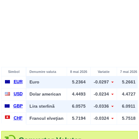
Simbol
Denumire valuta
8 mai 2026
Variatie
7 mai 2026
EUR
Euro
5.2364
-0.0297
5.2661
USD
Dolar american
4.4493
-0.0234
4.4727
GBP
Lira sterlină
6.0575
-0.0336
6.0911
CHF
Francul elveţian
5.7194
-0.0324
5.7518