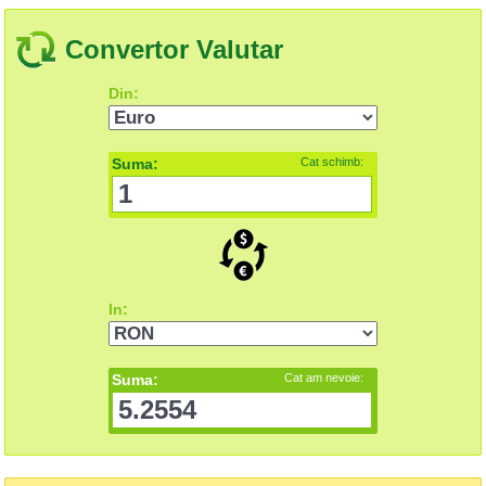
Convertor Valutar
Din:
Suma:
Cat schimb:
In:
Suma:
Cat am nevoie: