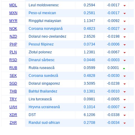
MDL
Leul moldovenesc
0.2594
-0.0017
MXN
Peso-ul mexican
0.2581
-0.0017
MYR
Ringgitul malaysian
1.1347
-0.0092
NOK
Coroana norvegiană
0.4823
-0.0027
NZD
Dolarul neo-zeelandez
2.6526
-0.0198
PHP
Pesoul filipinez
0.0734
-0.0006
PLN
Zlotul polonez
1.2381
-0.0067
RSD
Dinarul sârbesc
0.0446
-0.0003
RUB
Rubla rusească
0.0599
0.0001
SEK
Coroana suedeză
0.4828
-0.0030
SGD
Dolarul singaporez
3.5095
-0.0238
THB
Bahtul thailandez
0.1381
-0.0010
TRY
Lira turcească
0.0981
-0.0005
UAH
Hryvna ucraineană
0.1014
-0.0007
XDR
DST
6.1206
-0.0338
ZAR
Randul sud-african
0.2708
-0.0034