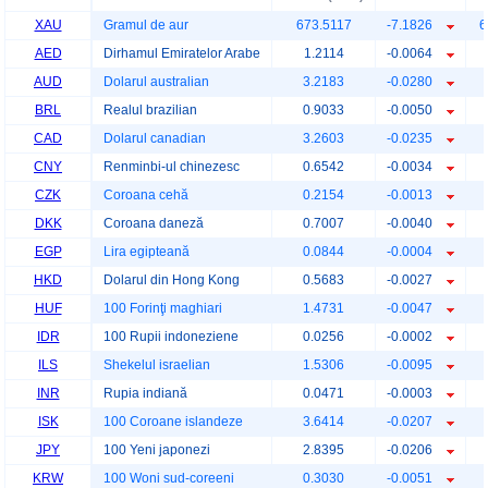
XAU
Gramul de aur
673.5117
-7.1826
6
AED
Dirhamul Emiratelor Arabe
1.2114
-0.0064
AUD
Dolarul australian
3.2183
-0.0280
BRL
Realul brazilian
0.9033
-0.0050
CAD
Dolarul canadian
3.2603
-0.0235
CNY
Renminbi-ul chinezesc
0.6542
-0.0034
CZK
Coroana cehă
0.2154
-0.0013
DKK
Coroana daneză
0.7007
-0.0040
EGP
Lira egipteană
0.0844
-0.0004
HKD
Dolarul din Hong Kong
0.5683
-0.0027
HUF
100 Forinţi maghiari
1.4731
-0.0047
IDR
100 Rupii indoneziene
0.0256
-0.0002
ILS
Shekelul israelian
1.5306
-0.0095
INR
Rupia indiană
0.0471
-0.0003
ISK
100 Coroane islandeze
3.6414
-0.0207
JPY
100 Yeni japonezi
2.8395
-0.0206
KRW
100 Woni sud-coreeni
0.3030
-0.0051