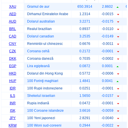
XAU
Gramul de aur
650.3914
2.8602
6
AED
Dirhamul Emiratelor Arabe
1.2314
-0.0015
AUD
Dolarul australian
3.2271
-0.0175
BRL
Realul brazilian
0.8937
-0.0110
CAD
Dolarul canadian
3.2535
-0.0149
CNY
Renminbi-ul chinezesc
0.6676
-0.0011
CZK
Coroana cehă
0.2172
-0.0001
DKK
Coroana daneză
0.7035
-0.0002
EGP
Lira egipteană
0.0872
0.0001
HKD
Dolarul din Hong Kong
0.5772
-0.0006
HUF
100 Forinţi maghiari
1.4841
0.0041
IDR
100 Rupii indoneziene
0.0251
-0.0001
ILS
Shekelul israelian
1.5650
-0.0157
INR
Rupia indiană
0.0472
-0.0001
ISK
100 Coroane islandeze
3.6616
-0.0059
JPY
100 Yeni japonezi
2.8291
-0.0040
KRW
100 Woni sud-coreeni
0.2944
-0.0022