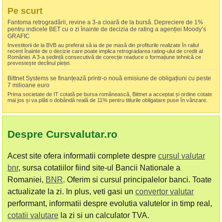
Pe scurt
Fantoma retrogradării, revine a 3-a cioară de la bursă. Depreciere de 1%
pentru indicele BET cu o zi înainte de decizia de rating a agenției Moody’s
GRAFIC
Investitorii de la BVB au preferat să ia de pe masă din profiturile realizate în raliul
recent înainte de o decizie care poate implica retrogradarea rating-ului de credit al
României. A 3-a ședință consecutivă de corecție readuce o formațiune tehnică ce
prevestește declinul pieței.
Bittnet Systems se finanțează printr-o nouă emisiune de obligațiuni cu peste
7 milioane euro
Prima societate de IT cotată pe bursa românească, Bittnet a acceptat și ordine cotate
mai jos și va plăti o dobândă reală de 11% pentru titlurile obligatare puse în vânzare.
Despre Cursvalutar.ro
Acest site ofera informatii complete despre
cursul valutar
bnr
, sursa cotatiilor fiind site-ul Bancii Nationale a
Romaniei,
BNR
. Oferim si cursul principalelor banci. Toate
actualizate la zi. In plus, veti gasi un
convertor valutar
performant, informatii despre evolutia valutelor in timp real,
cotatii valutare
la zi si un calculator TVA.