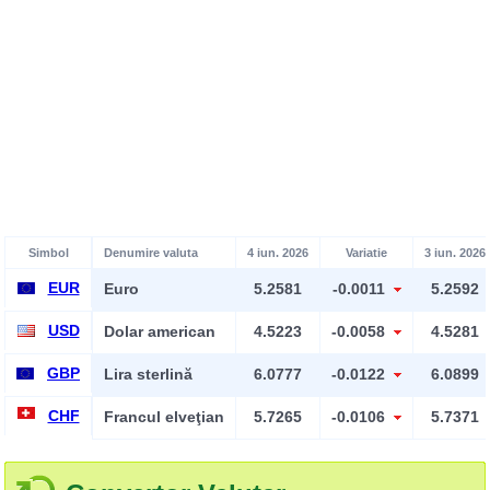
Simbol
Denumire valuta
4 iun. 2026
Variatie
3 iun. 2026
EUR
Euro
5.2581
-0.0011
5.2592
USD
Dolar american
4.5223
-0.0058
4.5281
GBP
Lira sterlină
6.0777
-0.0122
6.0899
CHF
Francul elveţian
5.7265
-0.0106
5.7371