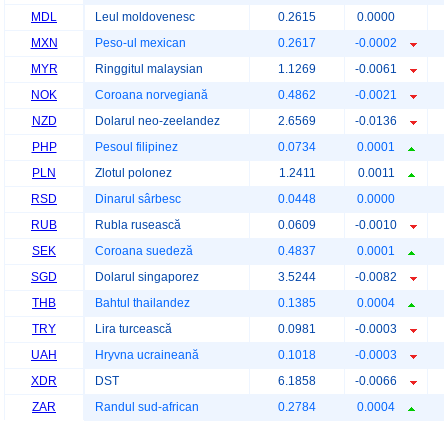
MDL
Leul moldovenesc
0.2615
0.0000
MXN
Peso-ul mexican
0.2617
-0.0002
MYR
Ringgitul malaysian
1.1269
-0.0061
NOK
Coroana norvegiană
0.4862
-0.0021
NZD
Dolarul neo-zeelandez
2.6569
-0.0136
PHP
Pesoul filipinez
0.0734
0.0001
PLN
Zlotul polonez
1.2411
0.0011
RSD
Dinarul sârbesc
0.0448
0.0000
RUB
Rubla rusească
0.0609
-0.0010
SEK
Coroana suedeză
0.4837
0.0001
SGD
Dolarul singaporez
3.5244
-0.0082
THB
Bahtul thailandez
0.1385
0.0004
TRY
Lira turcească
0.0981
-0.0003
UAH
Hryvna ucraineană
0.1018
-0.0003
XDR
DST
6.1858
-0.0066
ZAR
Randul sud-african
0.2784
0.0004