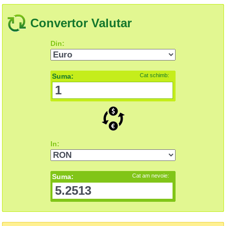
Convertor Valutar
Din:
Suma:
Cat schimb:
In:
Suma:
Cat am nevoie: